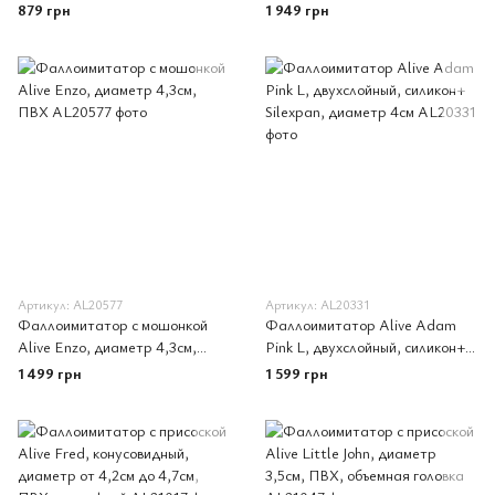
4,2см
ПВХ
879 грн
1 949 грн
Артикул: AL20577
Артикул: AL20331
Фаллоимитатор с мошонкой
Фаллоимитатор Alive Adam
Alive Enzo, диаметр 4,3см,
Pink L, двухслойный, силикон+
ПВХ
Silexpan, диаметр 4см
1 499 грн
1 599 грн