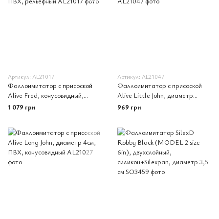
Артикул: AL21017
Артикул: AL21047
Фаллоимитатор с присоской
Фаллоимитатор с присоской
Alive Fred, конусовидный,
Alive Little John, диаметр
диаметр от 4,2см до 4,7см,
3,5см, ПВХ, объемная головка
1 079 грн
969 грн
ПВХ, рельефный