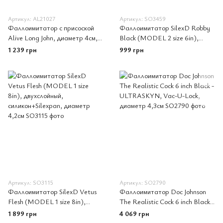
Артикул: AL21027
Артикул: SO3459
Фаллоимитатор с присоской
Фаллоимитатор SilexD Robby
Alive Long John, диаметр 4см,
Black (MODEL 2 size 6in),
ПВХ, конусовидный
двухслойный, силикон+Silexpan,
1 239 грн
999 грн
диаметр 3,5 см
Артикул: SO3115
Артикул: SO2790
Фаллоимитатор SilexD Vetus
Фаллоимитатор Doc Johnson
Flesh (MODEL 1 size 8in),
The Realistic Cock 6 inch Black -
двухслойный, силикон+Silexpan,
ULTRASKYN, Vac-U-Lock,
1 899 грн
4 069 грн
диаметр 4,2см
диаметр 4,3см