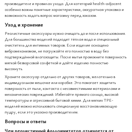
производителе и правилах ухода. Для категорий health-adjacent
особенно важны понятные характеристики, аккуратная упаковка и
возможность задать вопрос магазину перед заказом.
Уход и хранение
Реалистичные аксессуары нужно очищать до и после использования.
Для большинства моделей подходит тёплая вода и специальный
очиститель для интимных товаров. Если изделие оснащено
вибромеханизмом, не погружайте его полностью в воду без
подтверждённой влагозащиты. После мытья промокните поверхность
мягкой безворсовой салфеткой и дайте изделию полностью
высохнуть.
Храните аксессуар отдельно от других товаров, желательно в
индивидуальном мешочке или коробке. Это помогает защитить
поверхность от пыли, контакта с несовместимыми материалами и
механических повреждений. Избегайте прямого солнца, высокой
температуры и агрессивной бытовой химии. Для мягких TPE-
моделей можно использовать специальную восстанавливающую
пудру, если это указано производителем.
Вопросы и ответы
Чем реалистичный фаллоимитатор отличается от