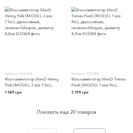
Артикул: SO3368
Артикул: SO2388
Фаллоимитатор SilexD Henry
Фаллоимитатор SilexD Tomas
Pink (MODEL 2 size 7.5in),
Flesh (MODEL 1 size 9in),
двухслойный, силикон+Silexpan,
двухслойный, силикон+Silexpan,
1 549 грн
2 199 грн
диаметр 4,8см
диаметр 4,9см
Показать еще 20 товаров