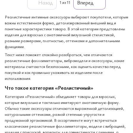
Назад
Вперед
1
из 11
Реалистичные интимные аксессуары выбирают покупатели, которым
важны естественная форма, детализированный внешний вид и
понятные характеристики товара. В этой категории представлены
изделия для взрослых с анатомичной визуальной стилистикой,
разными размерами, плотностью, оттенками и дополнительными
функциями.
Текст ниже поможет спокойно разобраться, чем отличаются
реалистичные фаллоимитаторы, вибромодели и аксессуары, какие
материалы считаются безопасными, как оценить качество перед
покупкой и как правильно ухаживать за изделием после
использования.
Что такое категория «Реалистичный»
Категория «Реалистичный» объединяет товары для взрослых,
которые визуально и тактильно имитируют анатомичную форму.
Обычно такие аксессуары отличаются выраженной детализацией,
натуральными оттенками, разной степенью упругости и
продуманной эргономикой. В ассортименте могут встречаться
классические реалистичные фаллоимитаторы, модели с вибрацией,
изделия с присоской, варианты для совместимости с ремнями, а