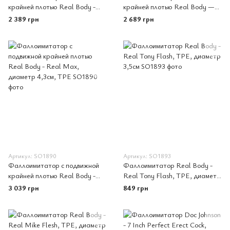
крайней плотью Real Body -
крайней плотью Real Body —
Real JO, диаметр 4см, TPE
Real Brad, диаметр 4 см, TPE
2 389 грн
2 689 грн
Артикул: SO1890
Артикул: SO1893
Фаллоимитатор с подвижной
Фаллоимитатор Real Body -
крайней плотью Real Body -
Real Tony Flash, TPE, диаметр
Real Max, диаметр 4,3см, TPE
3,5см
3 039 грн
849 грн