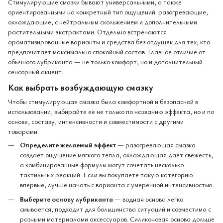
Стимулирующие смазки бывают универсальными, а также
ориентированными на конкретный тип ощущений: разогревающие,
охлаждающие, с нейтральным скольжением и дополнительными
растительными экстрактами. Отдельно встречаются
ароматизированные варианты и средства без отдушек для тех, кто
предпочитает максимально спокойный состав. Главное отличие от
обычного лубриканта — не только комфорт, но и дополнительный
сенсорный акцент.
Как выбрать возбуждающую смазку
Чтобы стимулирующая смазка была комфортной и безопасной в
использовании, выбирайте её не только по названию эффекта, но и по
основе, составу, интенсивности и совместимости с другими
товарами.
Определите желаемый эффект
— разогревающая смазка
создаёт ощущение мягкого тепла, охлаждающая даёт свежесть,
а комбинированные формулы могут сочетать несколько
тактильных реакций. Если вы покупаете такую категорию
впервые, лучше начать с варианта с умеренной интенсивностью.
Выберите основу лубриканта
— водная основа легко
смывается, подходит для большинства ситуаций и совместима с
разными материалами аксессуаров. Силиконовая основа дольше