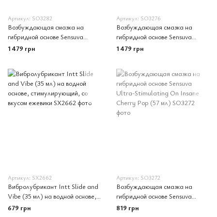
Артикул: SO3282
Артикул: SO3276
Возбуждающая смазка на
Возбуждающая смазка на
гибридной основе Sensuva
гибридной основе Sensuva
Ultra-Stimulating ON Insane
Ultra-Stimulating On Insane
1 479 грн
1 479 грн
Ice (240 мл)
(240 мл)
Артикул: SX2662
Артикул: SO3272
Вибролубрикант Intt Slide and
Возбуждающая смазка на
Vibe (35 мл) на водной основе,
гибридной основе Sensuva
стимулирующий, со вкусом
Ultra-Stimulating On Insane
679 грн
819 грн
ежевики
Cherry Pop (57 мл)