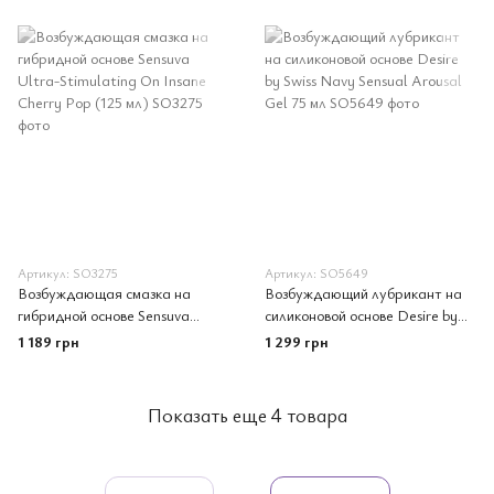
Артикул: SO3275
Артикул: SO5649
Возбуждающая смазка на
Возбуждающий лубрикант на
гибридной основе Sensuva
силиконовой основе Desire by
Ultra-Stimulating On Insane
Swiss Navy Sensual Arousal Gel
1 189 грн
1 299 грн
Cherry Pop (125 мл)
75 мл
Показать еще 4 товара