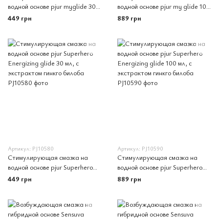
водной основе pjur myglide 30
водной основе pjur my glide 100
мл, с женьшенем,
мл, с женьшенем, согревает
449 грн
889 грн
тепло+покалывание
Артикул: PJ10580
Артикул: PJ10590
Стимулирующая смазка на
Стимулирующая смазка на
водной основе pjur Superhero
водной основе pjur Superhero
Energizing glide 30 мл, с
Energizing glide 100 мл, с
449 грн
889 грн
экстрактом гинкго билоба
экстрактом гинкго билоба