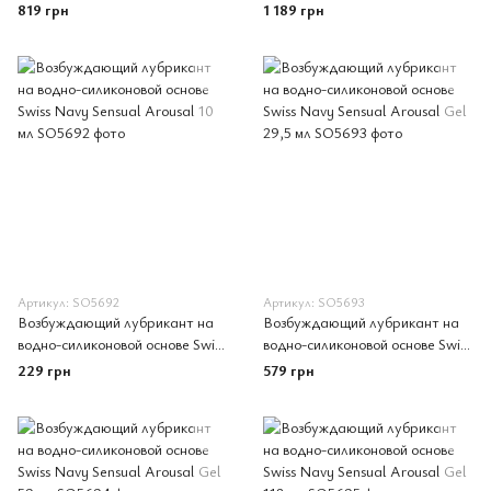
Ultra-Stimulating ON Insane
Ultra-Stimulating ON Insane
819 грн
1 189 грн
Ice (57 мл)
Ice (125 мл)
Артикул: SO5692
Артикул: SO5693
Возбуждающий лубрикант на
Возбуждающий лубрикант на
водно-силиконовой основе Swiss
водно-силиконовой основе Swiss
Navy Sensual Arousal 10 мл
Navy Sensual Arousal Gel 29,5
229 грн
579 грн
мл