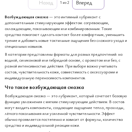
Назад
Вперед
1
из 2
Возбуждающая смазка
— это интимный лубрикант с
дополнительным стимулирующим эффектом: согревающим,
охлаждающим, покалывающим или комбинированным. Такие
средства помогают сделать контакт более комфортным, уменьшить
трение и добавить новые тактильные ощущения без сложного ухода и
специальных навыков.
В категории представлены форматы для разных предпочтений: на
водной, силиконовой или гибридной основе, с ароматом или без, с
разной интенсивностью действия. При выборе важно учитывать
состав, чувствительность кожи, совместимость с аксессуарами и
индивидуальную переносимость компонентов.
Что такое возбуждающая смазка
Возбуждающая смазка — это лубрикант, который сочетает базовую
функцию увлажнения с мягким стимулирующим действием. В состав
могут входить компоненты, создающие ощущение тепла, прохлады,
лёгкого покалывания или усиленной чувствительности. Эффект
обычно проявляется постепенно и зависит от формулы, количества
средства и индивидуальной реакции кожи.