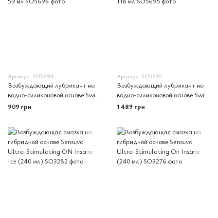
Артикул: SO5694
Артикул: SO5695
Возбуждающий лубрикант на
Возбуждающий лубрикант на
водно-силиконовой основе Swiss
водно-силиконовой основе Swiss
Navy Sensual Arousal Gel 59 мл
Navy Sensual Arousal Gel 118
909 грн
1 489 грн
мл