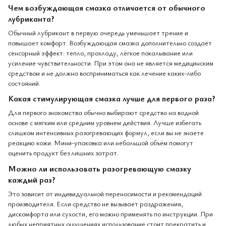
Чем возбуждающая смазка отличается от обычного
лубриканта?
Обычный лубрикант в первую очередь уменьшает трение и
повышает комфорт. Возбуждающая смазка дополнительно создаёт
сенсорный эффект: тепло, прохладу, лёгкое покалывание или
усиление чувствительности. При этом она не является медицинским
средством и не должна восприниматься как лечение каких-либо
состояний.
Какая стимулирующая смазка лучше для первого раза?
Для первого знакомства обычно выбирают средство на водной
основе с мягким или средним уровнем действия. Лучше избегать
слишком интенсивных разогревающих формул, если вы не знаете
реакцию кожи. Мини-упаковка или небольшой объём помогут
оценить продукт без лишних затрат.
Можно ли использовать разогревающую смазку
каждый раз?
Это зависит от индивидуальной переносимости и рекомендаций
производителя. Если средство не вызывает раздражения,
дискомфорта или сухости, его можно применять по инструкции. При
любых неприятных ощущениях использование стоит прекратить и