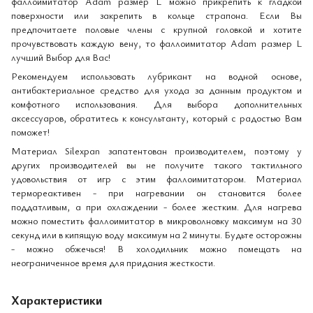
фаллоимитатор Adam размер L можно прикрепить к гладкой
поверхности или закрепить в кольце страпона. Если Вы
предпочитаете половые члены с крупной головкой и хотите
прочувствовать каждую вену, то фаллоимитатор Adam размер L
лучший Выбор для Вас!
Рекомендуем использовать лубрикант на водной основе,
антибактериальное средство для ухода за данным продуктом и
комфотного использования. Для выбора дополнительных
аксессуаров, обратитесь к консультанту, который с радостью Вам
поможет!
Материал Silexpan запатентован производителем, поэтому у
других производителей вы не получите такого тактильного
удовольствия от игр с этим фаллоимитатором. Материал
термореактивен - при нагревании он становится более
поддатливым, а при охлаждении - более жестким. Для нагрева
можно поместить фаллоимитатор в микроволновку максимум на 30
секунд или в кипящую воду максимум на 2 минуты. Будьте осторожны
- можно обжечься! В холодильник можно помещать на
неограниченное время для придания жесткости.
Характеристики