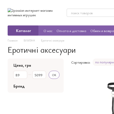
Перейти к основному контенту
Каталог
О нас
Оплата и доставка
Обмен и возвр
Главная
БІЛИЗНА
Еротичні аксесуари
Еротичні аксесуари
Сортировка:
по популярн
Цена, грн
От Цена, грн
До Цена, грн
OK
Бренд