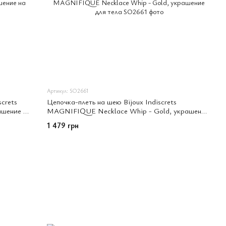
Артикул: SO2661
screts
Цепочка-плеть на шею Bijoux Indiscrets
ашение на
MAGNIFIQUE Necklace Whip - Gold, украшение
для тела
1 479 грн