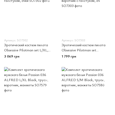
Артикул: SO7302
Артикул: SO7303
Эротический костюм пилота
Эротический костюм пилота
Obsessive Pilotman set L/XL,
Obsessive Pilotman set
боксеры, манжеты, воротник с
2XL/3XL, боксеры, манжеты,
3 069 грн
1 799 грн
галстуком, очки
воротник с галстуком, оч