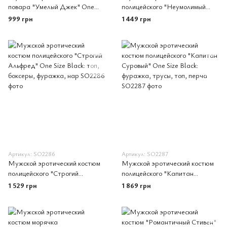
повара "Умелый Джек" One
полицейского "Неумолимый
Size S/M: слипы, фартук,
Джон" One Size Black:
999 грн
1 449 грн
платок и колпак
фуражка, трусы, манжеты, г
Артикул: SO2286
Артикул: SO2287
Мужской эротический костюм
Мужской эротический костюм
полицейского "Строгий
полицейского "Капитан
Альфред" One Size Black: топ,
Суровый" One Size Black:
1 529 грн
1 869 грн
боксеры, фуражка, нар
фуражка, трусы, топ, перча