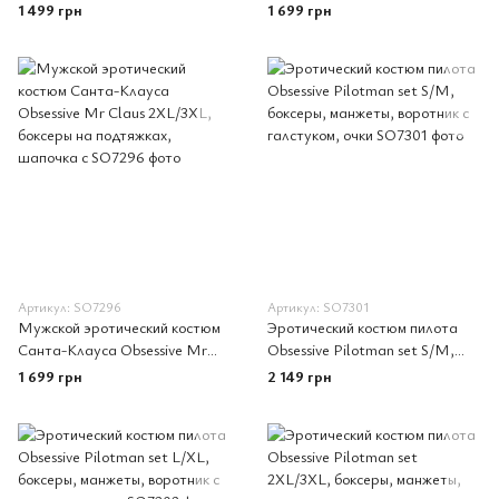
Size White
Claus S/M, боксеры на
1 499 грн
1 699 грн
подтяжках, шапочка с помп
Артикул: SO7296
Артикул: SO7301
Мужской эротический костюм
Эротический костюм пилота
Санта-Клауса Obsessive Mr
Obsessive Pilotman set S/M,
Claus 2XL/3XL, боксеры на
боксеры, манжеты, воротник с
1 699 грн
2 149 грн
подтяжках, шапочка с
галстуком, очки