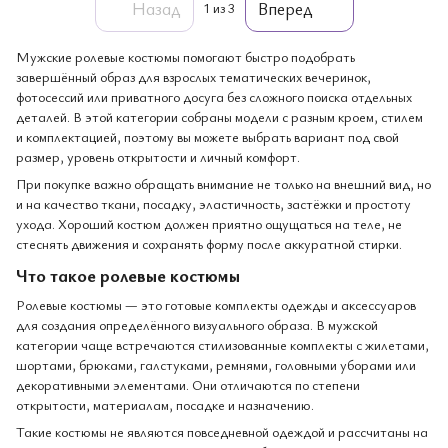
Назад
Вперед
1
из 3
Мужские ролевые костюмы помогают быстро подобрать
завершённый образ для взрослых тематических вечеринок,
фотосессий или приватного досуга без сложного поиска отдельных
деталей. В этой категории собраны модели с разным кроем, стилем
и комплектацией, поэтому вы можете выбрать вариант под свой
размер, уровень открытости и личный комфорт.
При покупке важно обращать внимание не только на внешний вид, но
и на качество ткани, посадку, эластичность, застёжки и простоту
ухода. Хороший костюм должен приятно ощущаться на теле, не
стеснять движения и сохранять форму после аккуратной стирки.
Что такое ролевые костюмы
Ролевые костюмы — это готовые комплекты одежды и аксессуаров
для создания определённого визуального образа. В мужской
категории чаще встречаются стилизованные комплекты с жилетами,
шортами, брюками, галстуками, ремнями, головными уборами или
декоративными элементами. Они отличаются по степени
открытости, материалам, посадке и назначению.
Такие костюмы не являются повседневной одеждой и рассчитаны на