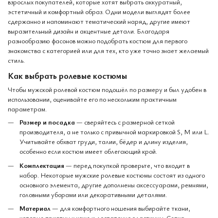
взрослых покупателей, которые хотят выбрать аккуратный,
эстетичный и комфортный образ. Одни модели выглядят более
сдержанно и напоминают тематический наряд, другие имеют
выразительный дизайн и акцентные детали. Благодаря
разнообразию фасонов можно подобрать костюм для первого
знакомства с категорией или для тех, кто уже точно знает желаемый
стиль.
Как выбрать ролевые костюмы
Чтобы мужской ролевой костюм подошёл по размеру и был удобен в
использовании, оценивайте его по нескольким практичным
параметрам.
Размер и посадка
— сверяйтесь с размерной сеткой
производителя, а не только с привычной маркировкой S, M или L.
Учитывайте обхват груди, талии, бёдер и длину изделия,
особенно если костюм имеет облегающий крой.
Комплектация
— перед покупкой проверьте, что входит в
набор. Некоторые мужские ролевые костюмы состоят из одного
основного элемента, другие дополнены аксессуарами, ремнями,
головными уборами или декоративными деталями.
Материал
— для комфортного ношения выбирайте ткани,
которые приятны к коже и достаточно эластичны. Сетка,