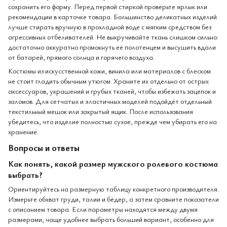
сохранить его форму. Перед первой стиркой проверьте ярлык или
рекомендации в карточке товара. Большинство деликатных изделий
лучше стирать вручную в прохладной воде с мягким средством без
агрессивных отбеливателей. Не выкручивайте ткань слишком сильно:
достаточно аккуратно промокнуть её полотенцем и высушить вдали
от батарей, прямого солнца и горячего воздуха.
Костюмы из искусственной кожи, винила или материалов с блеском
не стоит гладить обычным утюгом. Храните их отдельно от острых
аксессуаров, украшений и грубых тканей, чтобы избежать зацепок и
заломов. Для сетчатых и эластичных моделей подойдёт отдельный
текстильный мешок или закрытый ящик. После использования
убедитесь, что изделие полностью сухое, прежде чем убирать его на
хранение.
Вопросы и ответы
Как понять, какой размер мужского ролевого костюма
выбрать?
Ориентируйтесь на размерную таблицу конкретного производителя.
Измерьте обхват груди, талии и бёдер, а затем сравните показатели
с описанием товара. Если параметры находятся между двумя
размерами, чаще удобнее выбрать больший вариант, особенно для