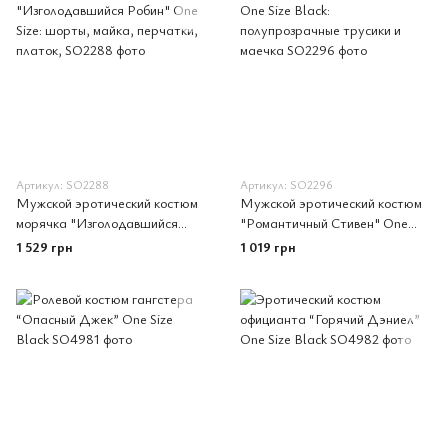
Артикул: SO2288
Артикул: SO2296
Мужской эротический костюм
Мужской эротический костюм
морячка "Изголодавшийся
"Романтичный Стивен" One
Робин" One Size: шорты, майка,
Size Black: полупрозрачные
1 529 грн
1 019 грн
перчатки, платок,
трусики и маечка