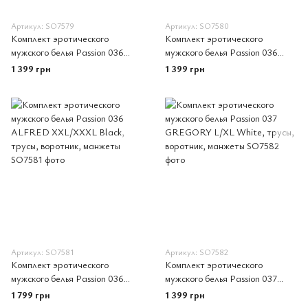
Артикул: SO7579
Артикул: SO7580
Комплект эротического
Комплект эротического
мужского белья Passion 036
мужского белья Passion 036
ALFRED L/XL Black, трусы,
ALFRED S/M Black, трусы,
1 399 грн
1 399 грн
воротник, манжеты
воротник, манжеты
Артикул: SO7581
Артикул: SO7582
Комплект эротического
Комплект эротического
мужского белья Passion 036
мужского белья Passion 037
ALFRED XXL/XXXL Black,
GREGORY L/XL White, трусы,
1 799 грн
1 399 грн
трусы, воротник, манжеты
воротник, манжеты