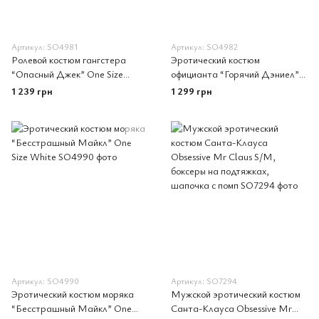
Артикул: SO4981
Артикул: SO4982
Ролевой костюм гангстера
Эротический костюм
“Опасный Джек” One Size
официанта “Горячий Дэниел”
Black
One Size Black
1 239 грн
1 299 грн
Артикул: SO4990
Артикул: SO7294
Эротический костюм моряка
Мужской эротический костюм
“Бесстрашный Майкл” One
Санта-Клауса Obsessive Mr