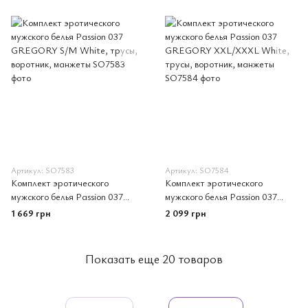
Артикул: SO7583
Артикул: SO7584
Комплект эротического
Комплект эротического
мужского белья Passion 037
мужского белья Passion 037
GREGORY S/M White, трусы,
GREGORY XXL/XXXL White,
1 669 грн
2 099 грн
воротник, манжеты
трусы, воротник, манжеты
Показать еще 20 товаров