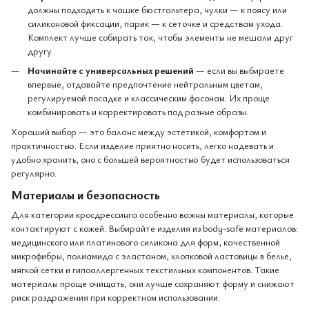
должны подходить к чашке бюстгальтера, чулки — к поясу или
силиконовой фиксации, парик — к сеточке и средствам ухода.
Комплект лучше собирать так, чтобы элементы не мешали друг
другу.
Начинайте с универсальных решений
— если вы выбираете
впервые, отдавайте предпочтение нейтральным цветам,
регулируемой посадке и классическим фасонам. Их проще
комбинировать и корректировать под разные образы.
Хороший выбор — это баланс между эстетикой, комфортом и
практичностью. Если изделие приятно носить, легко надевать и
удобно хранить, оно с большей вероятностью будет использоваться
регулярно.
Материалы и безопасность
Для категории кросдрессинга особенно важны материалы, которые
контактируют с кожей. Выбирайте изделия из body-safe материалов:
медицинского или платинового силикона для форм, качественной
микрофибры, полиамида с эластаном, хлопковой ластовицы в белье,
мягкой сетки и гипоаллергенных текстильных компонентов. Такие
материалы проще очищать, они лучше сохраняют форму и снижают
риск раздражения при корректном использовании.