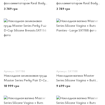
фаллоимитатором Real Body
фаллоимитатором Real Body
Real Manly, S/M, цельная
Real Manly, L/XL, цельная
3 749 грн
3 749 грн
конструкция, для нее
конструкция, для нее
Артикул: SX1186
Артикул: SX1188
Накладная силиконовая грудь
Накладная вагина Master
Master Series Perky Pair D-Cup
Series Silicone Vagina + Butt
Silicone Breasts
Panties - Large
18 999 грн
9 699 грн