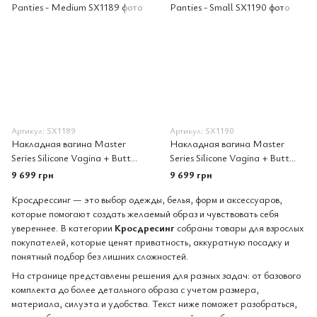
Артикул: SX1189
Артикул: SX1190
Накладная вагина Master
Накладная вагина Master
Series Silicone Vagina + Butt
Series Silicone Vagina + Butt
Panties - Medium
Panties - Small
9 699 грн
9 699 грн
Кросдрессинг — это выбор одежды, белья, форм и аксессуаров,
которые помогают создать желаемый образ и чувствовать себя
увереннее. В категории
Кросдресинг
собраны товары для взрослых
покупателей, которые ценят приватность, аккуратную посадку и
понятный подбор без лишних сложностей.
На странице представлены решения для разных задач: от базового
комплекта до более детального образа с учетом размера,
материала, силуэта и удобства. Текст ниже поможет разобраться,