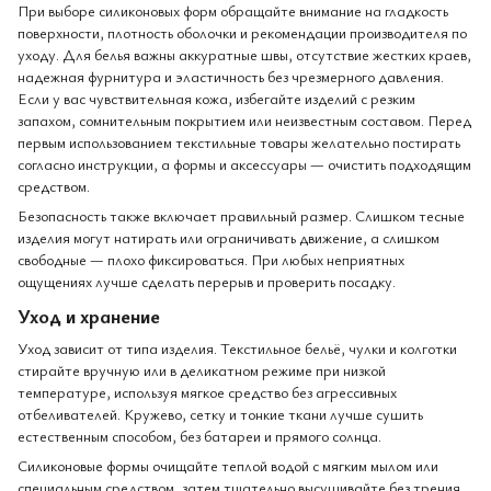
При выборе силиконовых форм обращайте внимание на гладкость
поверхности, плотность оболочки и рекомендации производителя по
уходу. Для белья важны аккуратные швы, отсутствие жестких краев,
надежная фурнитура и эластичность без чрезмерного давления.
Если у вас чувствительная кожа, избегайте изделий с резким
запахом, сомнительным покрытием или неизвестным составом. Перед
первым использованием текстильные товары желательно постирать
согласно инструкции, а формы и аксессуары — очистить подходящим
средством.
Безопасность также включает правильный размер. Слишком тесные
изделия могут натирать или ограничивать движение, а слишком
свободные — плохо фиксироваться. При любых неприятных
ощущениях лучше сделать перерыв и проверить посадку.
Уход и хранение
Уход зависит от типа изделия. Текстильное бельё, чулки и колготки
стирайте вручную или в деликатном режиме при низкой
температуре, используя мягкое средство без агрессивных
отбеливателей. Кружево, сетку и тонкие ткани лучше сушить
естественным способом, без батареи и прямого солнца.
Силиконовые формы очищайте теплой водой с мягким мылом или
специальным средством, затем тщательно высушивайте без трения.