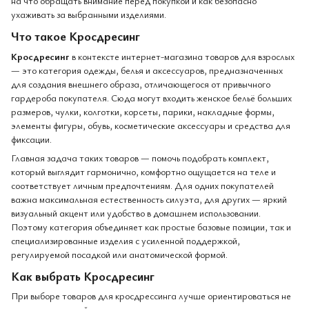
на что обращать внимание перед покупкой и как безопасно
ухаживать за выбранными изделиями.
Что такое Кросдресинг
Кросдресинг
в контексте интернет-магазина товаров для взрослых
— это категория одежды, белья и аксессуаров, предназначенных
для создания внешнего образа, отличающегося от привычного
гардероба покупателя. Сюда могут входить женское бельё больших
размеров, чулки, колготки, корсеты, парики, накладные формы,
элементы фигуры, обувь, косметические аксессуары и средства для
фиксации.
Главная задача таких товаров — помочь подобрать комплект,
который выглядит гармонично, комфортно ощущается на теле и
соответствует личным предпочтениям. Для одних покупателей
важна максимальная естественность силуэта, для других — яркий
визуальный акцент или удобство в домашнем использовании.
Поэтому категория объединяет как простые базовые позиции, так и
специализированные изделия с усиленной поддержкой,
регулируемой посадкой или анатомической формой.
Как выбрать Кросдресинг
При выборе товаров для кросдрессинга лучше ориентироваться не