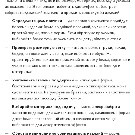
только на внешний вид, но и на размер, материал, посадку и условия
использования. Это поможет избежать дискомфорта, быстрее
собрать подходящий комплект и продлить срок службы изделий.
Определите цель покупки
— для первого комплекта подойдут
базовые изделия: бельё с удобной посадкой, чулки или колготки,
простой парик, мягкие формы. Если образ уже продуман,
выбирайте более точные элементы по цвету, объему и стилю.
Проверьте размерную сетку
— измерьте обхват груди, талии,
бедер, а также длину стопы, если выбираете обувь. Не
ориентируйтесь только на привычный размер: у белья, корсетов и
чулок посадка может отличаться в зависимости от бренда и
материала.
Учитывайте степень поддержки
— накладные формы,
бюстгальтеры и корсеты должны надежно фиксироваться, но не
сдавливать тело. Регулируемые бретели, застежки и эластичные
вставки делают посадку более точной.
Выбирайте материал под задачу
— мягкая микрофибра и
эластан подходят для длительного ношения, силиконовые формы
дают более естественный объем, а кружево и сетка чаще
выбираются для декоративного эффекта.
Обратите внимание на совместимость изделий
— формы