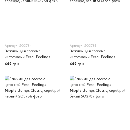
Артикул: SO3784
Артикул: SO3785
Зажимы для сосков с
Зажимы для сосков с
кисточками Feral Feelings -
кисточками Feral Feelings -
Nipple clamps Tassels,
Nipple clamps Tassels,
649 грн
649 грн
серебро/черный
серебро/белый