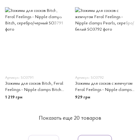
Артикул: SO3791
Артикул: SO3792
Зажимы для сосков Bitch, Feral
Зажимы для сосков с жемчугом
Feelings - Nipple clamps Bitch,
Feral Feelings - Nipple clamps
серебро/черный
Pearls, серебро/белый
1 219 грн
929 грн
Показать еще 20 товаров