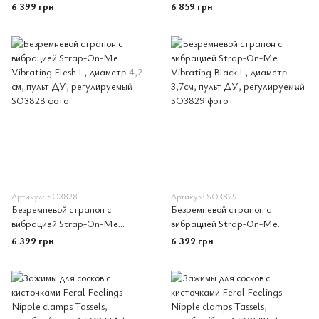
Vibrating Violet L, диам. 4,2 см,
Vibrating Violet XL, диам.
6 399 грн
6 859 грн
пульт ДУ, регулируемый
4,7см, пульт ДУ, регулируемый
Артикул: SO3828
Артикул: SO3829
Безремневой страпон с
Безремневой страпон с
вибрацией Strap-On-Me
вибрацией Strap-On-Me
Vibrating Flesh L, диаметр 4,2
Vibrating Black L, диаметр
6 399 грн
6 399 грн
см, пульт ДУ, регулируемый
3,7см, пульт ДУ, регулируемый