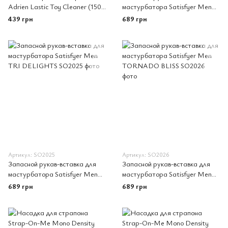
Adrien Lastic Toy Cleaner (150
мастурбатора Satisfyer Men
мл) для очистки и дезинфекции
LUSTY TONGUES
439 грн
689 грн
игрушек
Артикул: SO2025
Артикул: SO2026
Запасной рукав-вставка для
Запасной рукав-вставка для
мастурбатора Satisfyer Men
мастурбатора Satisfyer Men
TRI DELIGHTS
TORNADO BLISS
689 грн
689 грн