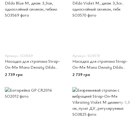
Артикул: SO3569
Артикул: SO3570
Насадка для страпона Strap-
Насадка для страпона Strap-
On-Me Mono Density Dildo
On-Me Mono Density Dildo
Blue M, диам. 3,3см,
Violet M, диам. 3,3см,
2 739 грн
2 739 грн
однослойный силикон, гибкий
однослойный силикон, гибк