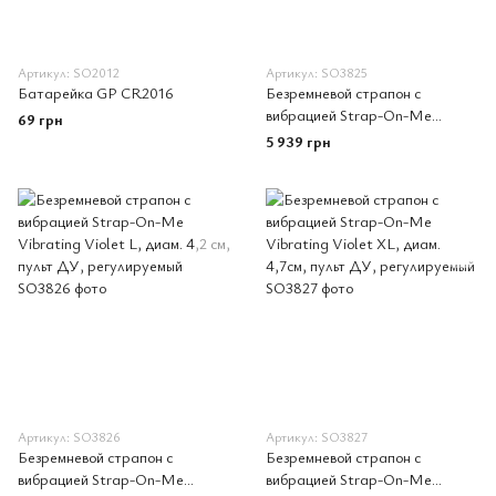
Артикул: SO2012
Артикул: SO3825
Батарейка GP CR2016
Безремневой страпон с
вибрацией Strap-On-Me
69 грн
Vibrating Violet M диаметр 3,8
5 939 грн
см, пульт ДУ, регулируемый
Артикул: SO3826
Артикул: SO3827
Безремневой страпон с
Безремневой страпон с
вибрацией Strap-On-Me
вибрацией Strap-On-Me