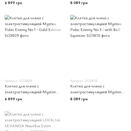
Pubic Enemy No 1 - Original
Pubic Enemy No 2 - Original
6 899 грн
8 089 грн
Артикул: SO3809
Артикул: SO3810
Клетка для члена с
Клетка для члена с
электростимуляцией Mystim
электростимуляцией Mystim
Pubic Enemy No 1 - Gold Edition
Pubic Enemy No 3 - with Ball
6 899 грн
8 089 грн
Squeezer