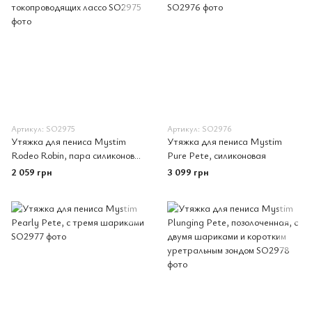
Артикул: SO2975
Артикул: SO2976
Утяжка для пениса Mystim
Утяжка для пениса Mystim
Rodeo Robin, пара силиконовых
Pure Pete, силиконовая
токопроводящих лассо
2 059 грн
3 099 грн