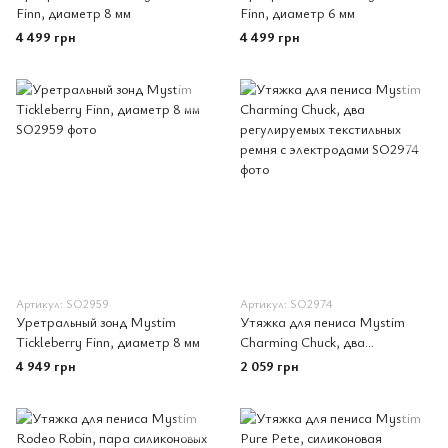
Finn, диаметр 8 мм
Finn, диаметр 6 мм
4 499 грн
4 499 грн
Артикул: SO2959
Артикул: SO2974
Уретральный зонд Mystim
Утяжка для пениса Mystim
Tickleberry Finn, диаметр 8 мм
Charming Chuck, два
регулируемых текстильных
4 949 грн
2 059 грн
ремня с электродами