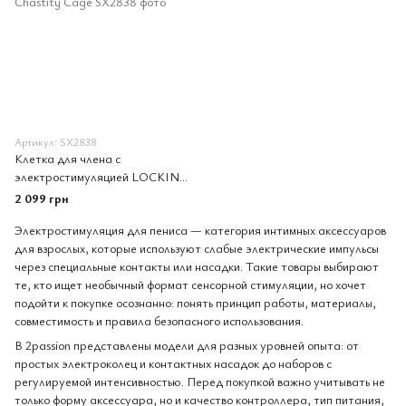
Артикул: SX2838
Клетка для члена с
электростимуляцией LOCKINK
SEVANDA Nautilus Estim
2 099 грн
Chastity Cage
Электростимуляция для пениса — категория интимных аксессуаров
для взрослых, которые используют слабые электрические импульсы
через специальные контакты или насадки. Такие товары выбирают
те, кто ищет необычный формат сенсорной стимуляции, но хочет
подойти к покупке осознанно: понять принцип работы, материалы,
совместимость и правила безопасного использования.
В 2passion представлены модели для разных уровней опыта: от
простых электроколец и контактных насадок до наборов с
регулируемой интенсивностью. Перед покупкой важно учитывать не
только форму аксессуара, но и качество контроллера, тип питания,