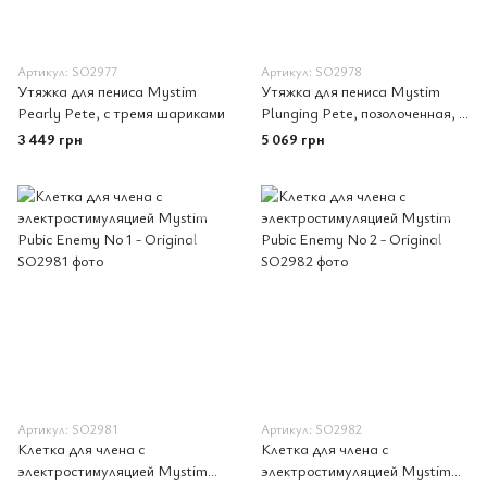
Артикул: SO2977
Артикул: SO2978
Утяжка для пениса Mystim
Утяжка для пениса Mystim
Pearly Pete, с тремя шариками
Plunging Pete, позолоченная, с
двумя шариками и коротким
3 449 грн
5 069 грн
уретральным зондом
Артикул: SO2981
Артикул: SO2982
Клетка для члена с
Клетка для члена с
электростимуляцией Mystim
электростимуляцией Mystim