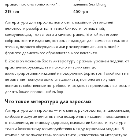
правда про анатомію жінки"
дневник Sex Diary
Ніна Брохманн, Еллен
219 грн
450 грн
Стьоккен Дааль
Литература для взрослых помогает спокойно и без лишней
неловкости разобраться в темах близости, отношений,
коммуникации, телесности и личных границ. В этой категории
собраны книги и издания, которые подходят для самостоятельного
чтения, парного обсуждения или расширения личных знаний в
формате деликатного образовательного контента.
В 2passion можно выбрать литературу с разным уровнем подачи: от
практичных руководств и психологических книг до
иллюстрированных изданий и подарочных форматов. Такой контент
не заменяет консультацию специалиста, но помогает лучше
понимать собственные потребности, задавать правильные вопросы и
делать более осознанный выбор.
Что такое литература для взрослых
Литература для взрослых — это книги, руководства, энциклопедии,
альбомы и другие печатные или подарочные издания, посвящённые
отношениям, интимному здоровью, психологии близости, культуре
тела и безопасному взаимодействию между взрослыми людьми. В
отличие от развлекательного контента, качественная литература