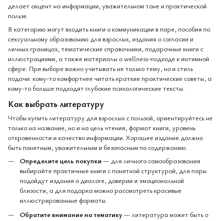
делает акцент на информации, уважительном тоне и практической
пользе.
В категорию могут входить книги о коммуникации в паре, пособия по
сексуальному образованию для взрослых, издания о согласии и
личных границах, тематические справочники, подарочные книги с
иллюстрациями, а также материалы о wellness-подходе к интимной
сфере. При выборе важно учитывать не только тему, но и стиль
подачи: кому-то комфортнее читать краткие практические советы, а
кому-то больше подходят глубокие психологические тексты.
Как выбрать литературу
Чтобы купить литературу для взрослых с пользой, ориентируйтесь не
только на название, но и на цель чтения, формат книги, уровень
откровенности и качество информации. Хорошее издание должно
быть понятным, уважительным и безопасным по содержанию.
Определите цель покупки
— для личного самообразования
выбирайте практичные книги с понятной структурой, для пары
подойдут издания о диалоге, доверии и эмоциональной
близости, а для подарка можно рассмотреть красивые
иллюстрированные форматы.
Обратите внимание на тематику
— литература может быть о