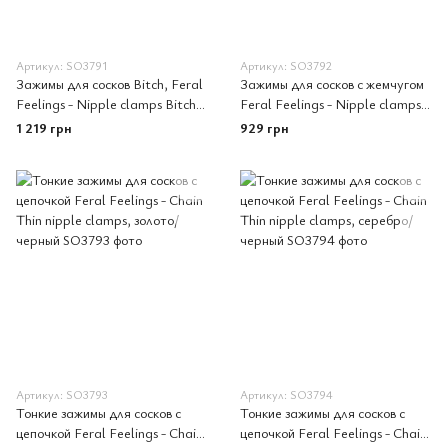
Артикул: SO3791
Артикул: SO3792
Зажимы для сосков Bitch, Feral
Зажимы для сосков с жемчугом
Feelings - Nipple clamps Bitch,
Feral Feelings - Nipple clamps
серебро/черный
Pearls, серебро/белый
1 219 грн
929 грн
Артикул: SO3793
Артикул: SO3794
Тонкие зажимы для сосков с
Тонкие зажимы для сосков с
цепочкой Feral Feelings - Chain
цепочкой Feral Feelings - Chain