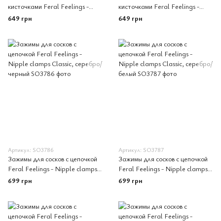
кисточками Feral Feelings -
кисточками Feral Feelings -
Nipple clamps Tassels,
Nipple clamps Tassels,
649 грн
649 грн
серебро/черный
серебро/белый
Артикул: SO3786
Артикул: SO3787
Зажимы для сосков с цепочкой
Зажимы для сосков с цепочкой
Feral Feelings - Nipple clamps
Feral Feelings - Nipple clamps
Classic, серебро/черный
Classic, серебро/белый
699 грн
699 грн