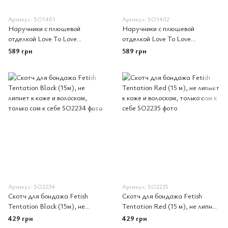
Артикул: SO1401
Артикул: SO1402
Наручники с плюшевой
Наручники с плюшевой
отделкой Love To Love
отделкой Love To Love
ATTACH ME Pink
ATTACH ME Black
589 грн
589 грн
Артикул: SO2234
Артикул: SO2235
Скотч для бондажа Fetish
Скотч для бондажа Fetish
Tentation Black (15м), не
Tentation Red (15 м), не липнет
липнет к коже и волоскам,
к коже и волоскам, только сам к
429 грн
429 грн
только сам к себе
себе