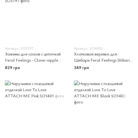
Артикул: SO3797
Артикул: SO4002
Зажимы для сосков с цепочкой
Хлопковая веревка для
Feral Feelings - Clover nipple
Шибари Feral Feelings Shibari
clamps, серебро/белый
Rope, 8 м черная
829 грн
349 грн