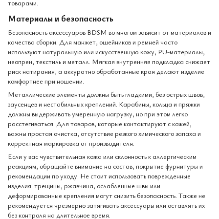
товарами.
Материалы и безопасность
Безопасность аксессуаров BDSM во многом зависит от материалов и
качества сборки. Для манжет, ошейников и ремней часто
используют натуральную или искусственную кожу, PU-материалы,
неопрен, текстиль и металл. Мягкая внутренняя подкладка снижает
риск натирания, а аккуратно обработанные края делают изделие
комфортнее при ношении.
Металлические элементы должны быть гладкими, без острых швов,
заусенцев и нестабильных креплений. Карабины, кольца и пряжки
должны выдерживать умеренную нагрузку, но при этом легко
расстегиваться. Для товаров, которые контактируют с кожей,
важны простая очистка, отсутствие резкого химического запаха и
корректная маркировка от производителя.
Если у вас чувствительная кожа или склонность к аллергическим
реакциям, обращайте внимание на состав, покрытие фурнитуры и
рекомендации по уходу. Не стоит использовать поврежденные
изделия: трещины, ржавчина, ослабленные швы или
деформированные крепления могут снизить безопасность. Также не
рекомендуется чрезмерно затягивать аксессуары или оставлять их
без контроля на длительное время.