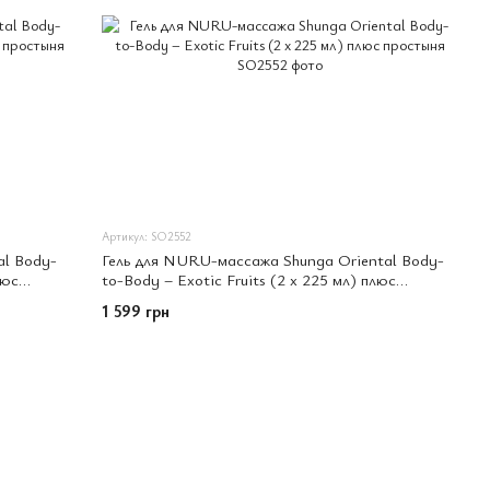
Артикул: SO2552
al Body-
Гель для NURU-массажа Shunga Oriental Body-
люс
to-Body – Exotic Fruits (2 x 225 мл) плюс
простыня
1 599 грн