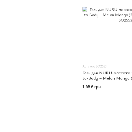
Артикул: SO2553
Гель для NURU-массажа S
to-Body – Melon Mango (
простыня
1 599 грн