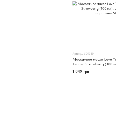
Артикул: SO1389
Массажное масло Love To
Tender, Strawberry (100 
без парабенов
1 049 грн