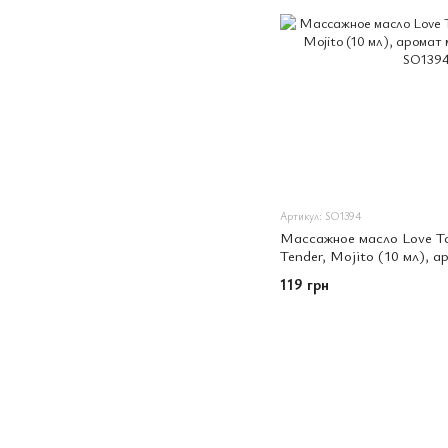
Артикул: SO1394
Массажное масло Love To
Tender, Mojito (10 мл), а
парабенов
119 грн