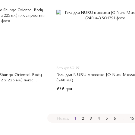
Артикул: SO1791
hunga Oriental Body-
Гель для NURU массажа JO Nuru Massa
2 x 225 мл) плюс
(240 мл)
979 грн
Назад
1
2
3
4
5
6
...
15