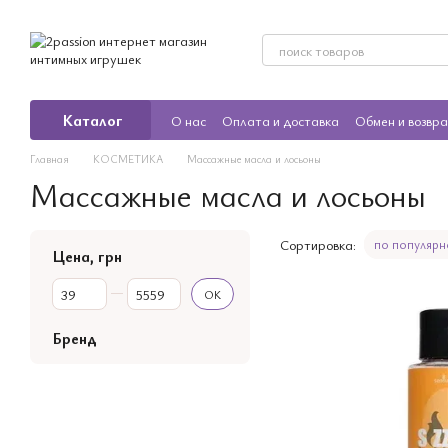
Перейти к основному контенту
Каталог
О нас
Оплата и доставка
Обмен и возвр
Главная
КОСМЕТИКА
Массажные масла и лосьоны
Массажные масла и лосьоны
Сортировка:
по популярн
Цена, грн
От Цена, грн
До Цена, грн
OK
Бренд