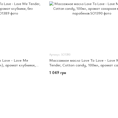
Артикул: SO1390
 Love - Love Me
Массажное масло Love To Love - Love 
мл), аромат клубники,
Tender, Cotton candy, 100мл, аромат с
вата,без парабенов
1 049 грн