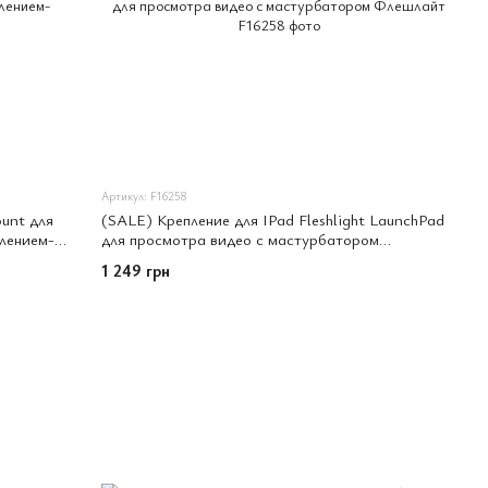
Артикул: F16258
ount для
(SALE) Крепление для IPad Fleshlight LaunchPad
лением-
для просмотра видео с мастурбатором
Флешлайт
1 249 грн