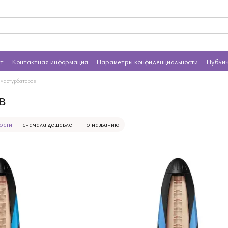
ат
Контактная информация
Параметры конфиденциальности
Публи
 мастурбаторов
в
ости
сначала дешевле
по названию