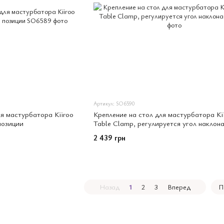
Артикул: SO6590
я мастурбатора Kiiroo
Крепление на стол для мастурбатора Ki
позиции
Table Clamp, регулируется угол наклон
2 439 грн
Назад
1
2
3
Вперед
П