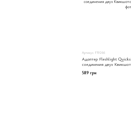
Артикул: F19266
Адаптер Fleshlight Quick
соединения двух Квикшот
589 грн