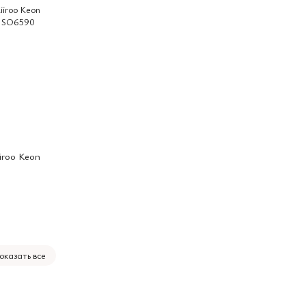
iroo Keon
а
оказать все