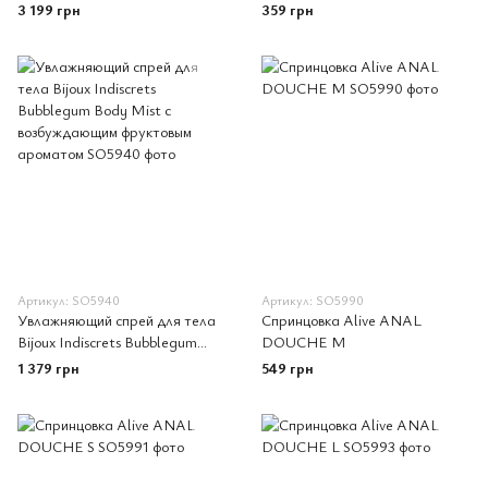
Mate Pro
мл, с экстрактом листьев
3 199 грн
359 грн
органического алоэ
Артикул: SO5940
Артикул: SO5990
Увлажняющий спрей для тела
Спринцовка Alive ANAL
Bijoux Indiscrets Bubblegum
DOUCHE M
Body Mist с возбуждающим
1 379 грн
549 грн
фруктовым ароматом