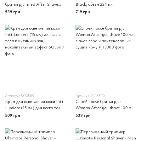
бритья pjur med After Shave
Black, объем 224 мл
Spray 100 мл, без спирта, с
539 грн
719 грн
витамином B5 и алоэ
Артикул: SO3509
Артикул: PJ13300
Крем для осветления кожи Intt
Спрей после бритья pjur
Lumiere (15 мл) для всего тела
Woman After you shave 100 мл,
и интимных зон, накопительный
с алоэ вера и пантенолом, не
509 грн
539 грн
эффект
сушит кожу