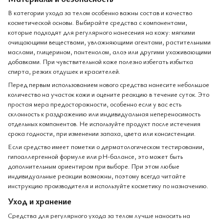
В категории ухода за телом особенно важны состав и качество
косметической основы. Выбирайте средства с компонентами,
которые подходят для регулярного нанесения на кожу: мягкими
очищающими веществами, увлажняющими агентами, растительными
маслами, глицерином, пантенолом, алоэ или другими ухаживающими
добавками. При чувствительной коже полезно избегать избытка
спирта, резких отдушек и красителей.
Перед первым использованием нового средства нанесите небольшое
количество на участок кожи и оцените реакцию в течение суток. Это
простая мера предосторожности, особенно если у вас есть
склонность к раздражению или индивидуальная непереносимость
отдельных компонентов. Не используйте продукт после истечения
срока годности, при изменении запаха, цвета или консистенции.
Если средство имеет пометки о дерматологическом тестировании,
гипоаллергенной формуле или pH-балансе, это может быть
дополнительным ориентиром при выборе. При этом любые
индивидуальные реакции возможны, поэтому всегда читайте
инструкцию производителя и используйте косметику по назначению.
Уход и хранение
Средства для регулярного ухода за телом лучше наносить на