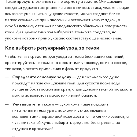
Такие продукты отличаются по формату и задаче. Очищающие
средства удаляют загрязнения и остатки косметики, увлажняющие
помогают уменьшить ощущение сухости, масла создают более
мягкое скольжение при нанесении и оставляют кожу гладкой, а
скрабы используются для периодического обновления поверхности
кожи. Для деликатных зон выбирайте только те средства, на
упаковке которых прямо указано соответствующее назначение.
Как выбрать регулярный уход за телом
Чтобы купить средства для ухода за телом без лишних сомнений,
ориентируйтесь не только на аромат или упаковку, но и на состав,
тип кожи, частоту применения и формат продукта.
Определите основную задачу
— для ежедневного душа
подойдут мягкие очищающие гели, для сухости после воды
лучше выбрать лосьон или крем, а для дополнительной гладкости
можно использовать масло или лёгкий бальзам.
Учитывайте тип кожи
— сухой коже чаще подходят
питательные текстуры с маслами и увлажняющими
компонентами, нормальной коже достаточно лёгких лосьонов, а
чувствительной лучше выбирать средства без агрессивных
отдушек и красителей.
Смотрите на текстуру
— гель быстро смывается и удобен