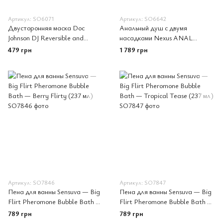
Артикул: SO6071
Артикул: SO6642
Двусторонняя маска Doc
Анальный душ с двумя
Johnson DJ Reversible and
насадками Nexus ANAL
Adjustable face mask
DOUCHE SET 260 ml
479 грн
1 789 грн
Артикул: SO7846
Артикул: SO7847
Пена для ванны Sensuva — Big
Пена для ванны Sensuva — Big
Flirt Pheromone Bubble Bath —
Flirt Pheromone Bubble Bath —
Berry Flirty (237 мл)
Tropical Tease (237 мл)
789 грн
789 грн