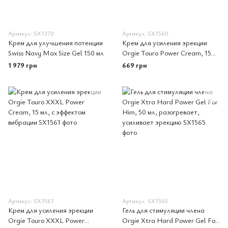
Артикул: SX1370
Артикул: SX1560
Крем для улучшения потенции
Крем для усиления эрекции
Swiss Navy Max Size Gel 150 мл
Orgie Touro Power Cream, 15
мл, с таурином, гинкго и корнем
1 979 грн
669 грн
женьшеня
Артикул: SX1561
Артикул: SX1565
Крем для усиления эрекции
Гель для стимуляции члена
Orgie Touro XXXL Power
Orgie Xtra Hard Power Gel For