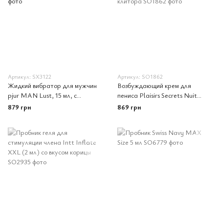
Артикул: SX3122
Артикул: SO1862
Жидкий вибратор для мужчин
Возбуждающий крем для
pjur MAN Lust, 15 мл, с
пениса Plaisirs Secrets Nuit
эффектом мурашек
Ardente (60 мл), можно для
879 грн
869 грн
клитора