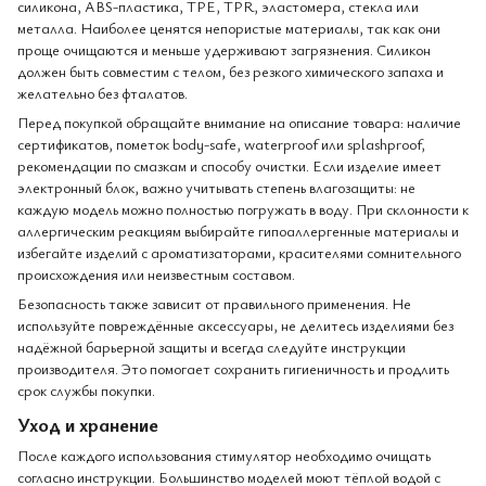
силикона, ABS-пластика, TPE, TPR, эластомера, стекла или
металла. Наиболее ценятся непористые материалы, так как они
проще очищаются и меньше удерживают загрязнения. Силикон
должен быть совместим с телом, без резкого химического запаха и
желательно без фталатов.
Перед покупкой обращайте внимание на описание товара: наличие
сертификатов, пометок body-safe, waterproof или splashproof,
рекомендации по смазкам и способу очистки. Если изделие имеет
электронный блок, важно учитывать степень влагозащиты: не
каждую модель можно полностью погружать в воду. При склонности к
аллергическим реакциям выбирайте гипоаллергенные материалы и
избегайте изделий с ароматизаторами, красителями сомнительного
происхождения или неизвестным составом.
Безопасность также зависит от правильного применения. Не
используйте повреждённые аксессуары, не делитесь изделиями без
надёжной барьерной защиты и всегда следуйте инструкции
производителя. Это помогает сохранить гигиеничность и продлить
срок службы покупки.
Уход и хранение
После каждого использования стимулятор необходимо очищать
согласно инструкции. Большинство моделей моют тёплой водой с