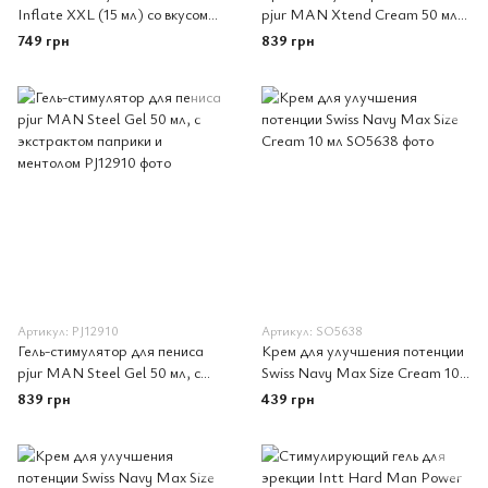
Inflate XXL (15 мл) со вкусом
pjur MAN Xtend Cream 50 мл,
корицы, усиливает возбуждение
с экстрактами гинкго и
749 грн
839 грн
женьшеня
Артикул: PJ12910
Артикул: SO5638
Гель-стимулятор для пениса
Крем для улучшения потенции
pjur MAN Steel Gel 50 мл, с
Swiss Navy Max Size Cream 10
экстрактом паприки и
мл
839 грн
439 грн
ментолом