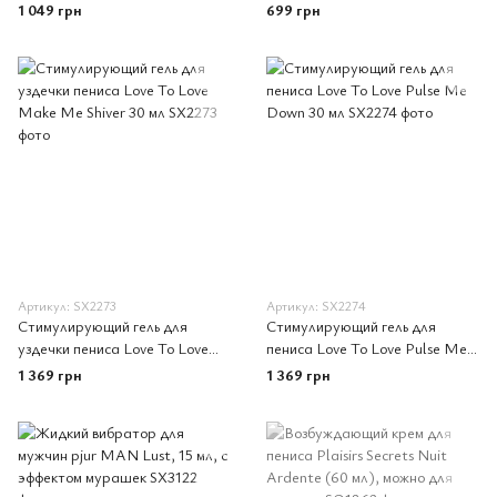
Cream, 15 мл, с эффектом
Him, 50 мл, разогревает,
1 049 грн
699 грн
вибрации
усиливает эрекцию
Артикул: SX2273
Артикул: SX2274
Стимулирующий гель для
Стимулирующий гель для
уздечки пениса Love To Love
пениса Love To Love Pulse Me
Make Me Shiver 30 мл
Down 30 мл
1 369 грн
1 369 грн