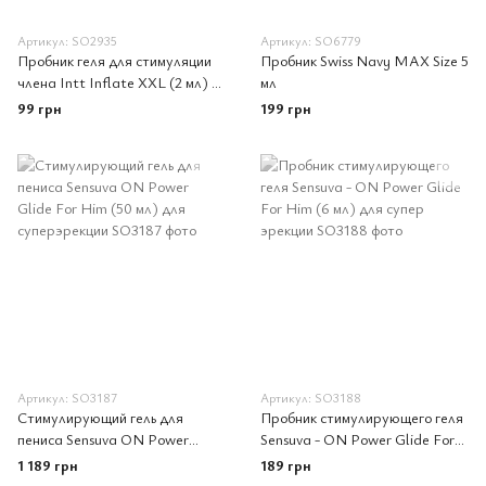
Артикул: SO2935
Артикул: SO6779
Пробник геля для стимуляции
Пробник Swiss Navy MAX Size 5
члена Intt Inflate XXL (2 мл) со
мл
вкусом корицы
99 грн
199 грн
Артикул: SO3187
Артикул: SO3188
Стимулирующий гель для
Пробник стимулирующего геля
пениса Sensuva ON Power
Sensuva - ON Power Glide For
Glide For Him (50 мл) для
Him (6 мл) для супер эрекции
1 189 грн
189 грн
суперэрекции