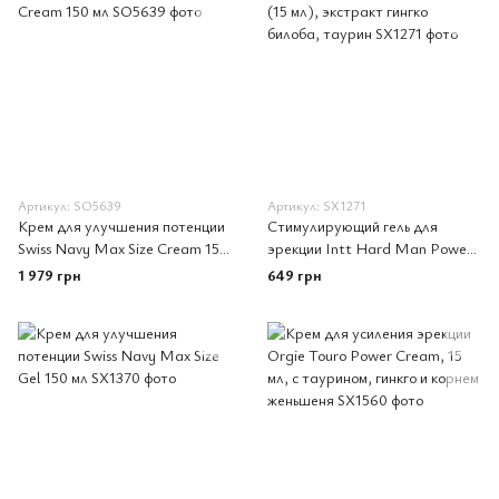
Артикул: SO5639
Артикул: SX1271
Крем для улучшения потенции
Стимулирующий гель для
Swiss Navy Max Size Cream 150
эрекции Intt Hard Man Power
мл
(15 мл), экстракт гингко
1 979 грн
649 грн
билоба, таурин