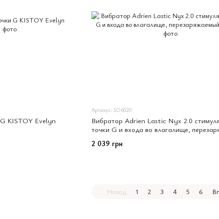
Артикул: SO6020
G KISTOY Evelyn
Вибратор Adrien Lastic Nyx 2.0 стимул
точки G и входа во влагалище, переза
2 039 грн
Назад
1
2
3
4
5
6
В