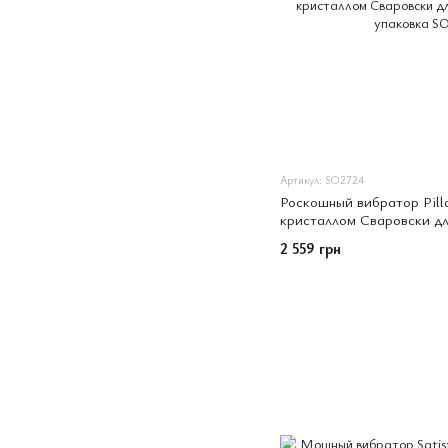
Артикул: SO2724
Роскошный вибратор Pillo
кристаллом Сваровски дл
упаковка
2 559 грн