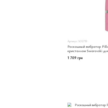
Артикул: SO2719
Роскошный вибратор Pillo
кристаллом Swarovski дл
упаковка
1 709 грн