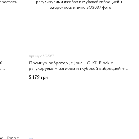
Артикул: SO3037
.0
Премиум вибратор Je Joue - G-Kii Black с
а
регулируемым изгибом и глубокой вибрацией +
подарок косметичка
5 179 грн