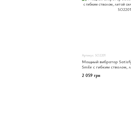
Артикул: SO2201
Мощный вибратор Satisfy
Smile с гибким стволом, 
режимов работы
2 059 грн