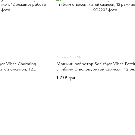
Артикул: SO2202
er Vibes Charming
Мощный вибратор Satisfyer Vibes Pett
литой силикон, 12
с гибким стволом, литой силикон, 12 р
работы
1 779 грн