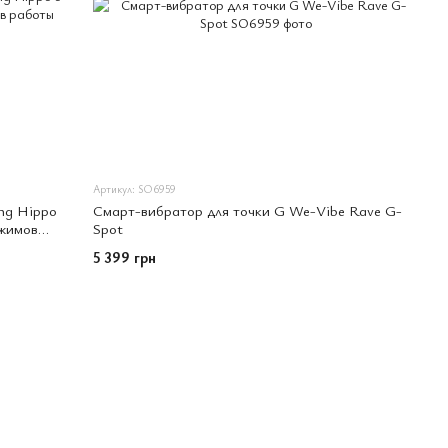
Артикул: SO6959
ing Hippo
Смарт-вибратор для точки G We-Vibe Rave G-
ежимов
Spot
5 399 грн