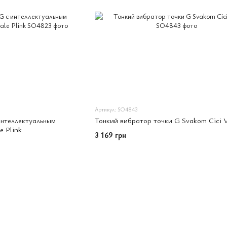
Артикул: SO4843
интеллектуальным
Тонкий вибратор точки G Svakom Cici V
 Plink
3 169 грн