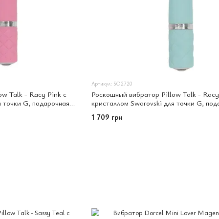
Артикул: SO2720
w Talk - Racy Pink с
Роскошный вибратор Pillow Talk - Racy
я точки G, подарочная
кристаллом Swarovski для точки G, под
упаковка
1 709 грн