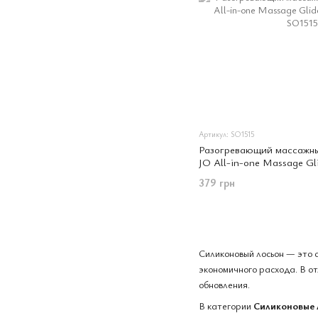
Артикул: SO1515
Разогревающий массажный
JO All-in-one Massage 
мл)
379 грн
Силиконовый лосьон — это с
экономичного расхода. В о
обновления.
В категории
Силиконовые 