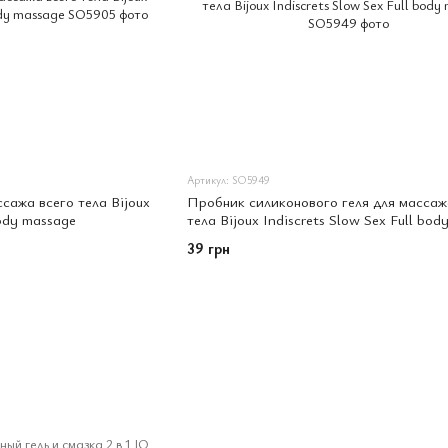
Артикул: SO5949
сажа всего тела Bijoux
Пробник силиконового геля для массаж
body massage
тела Bijoux Indiscrets Slow Sex Full bod
39 грн