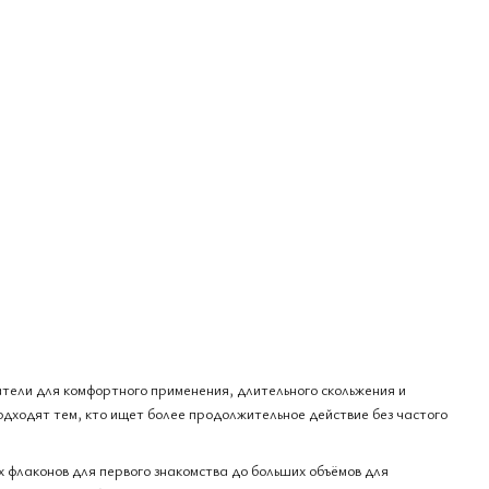
атели для комфортного применения, длительного скольжения и
одходят тем, кто ищет более продолжительное действие без частого
 флаконов для первого знакомства до больших объёмов для