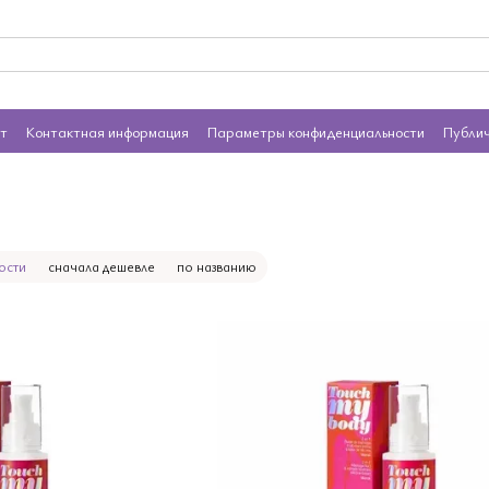
ат
Контактная информация
Параметры конфиденциальности
Публи
ости
сначала дешевле
по названию