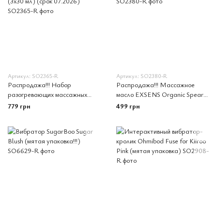
Артикул: SO2365-R
Артикул: SO2380-R
Распродажа!!! Набор
Распродажа!!! Массажное
разогревающих массажных
масло EXSENS Organic Spear
масел EXSENS Lets Travel
Mint 50мл (срок 07.2026)
779 грн
499 грн
(3х30 мл) (срок 07.2026)