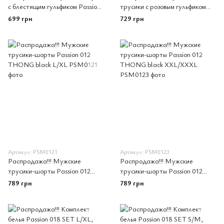
с блестящим гульфиком Passion
трусики с розовым гульфиком
002 SHORT black XXL/XXXL
Passion 007 THONG pink S/M -
699 грн
729 грн
Passion
Артикул: PSM0121
Артикул: PSM0123
Распродажа!!! Мужские
Распродажа!!! Мужские
трусики-шорты Passion 012
трусики-шорты Passion 012
THONG black L/XL
THONG black XXL/XXXL
789 грн
789 грн