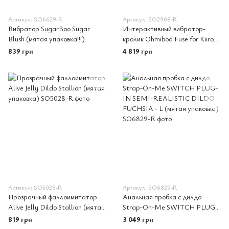
Артикул: SO6629-R
Артикул: SO2908-R
Вибратор SugarBoo Sugar
Интерактивный вибратор-
Blush (мятая упаковка!!!)
кролик Ohmibod Fuse for Kiiroo
Pink (мятая упаковка)
839 грн
4 819 грн
Артикул: SO5028-R
Артикул: SO6829-R
Прозрачный фаллоимитатор
Анальная пробка с дилдо
Alive Jelly Dildo Stallion (мятая
Strap-On-Me SWITCH PLUG-
упаковка)
IN SEMI-REALISTIC DILDO
819 грн
3 049 грн
FUCHSIA - L (мятая упаковка)