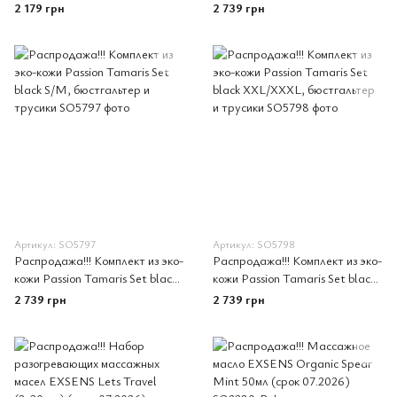
перфорацией Tamaris Body
L/XL, бюстгальтер и трусики
2 179 грн
2 739 грн
black L/XL — Passion
Артикул: SO5797
Артикул: SO5798
Распродажа!!! Комплект из эко-
Распродажа!!! Комплект из эко-
кожи Passion Tamaris Set black
кожи Passion Tamaris Set black
S/M, бюстгальтер и трусики
XXL/XXXL, бюстгальтер и
2 739 грн
2 739 грн
трусики