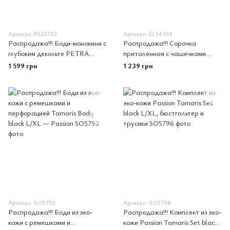
Артикул: PS23102
Артикул: EL14104
Распродажа!!! Боди-монокини с
Распродажа!!! Сорочка
глубоким декольте PETRA
приталенная с чашечками
BODY black XXL/XXXL —
WILMA CHEMISE white L/XL
1 599 грн
1 239 грн
Passion Exclusive
- Passion, трусики
Артикул: SO5793
Артикул: SO5796
Распродажа!!! Боди из эко-
Распродажа!!! Комплект из эко-
кожи с ремешками и
кожи Passion Tamaris Set black