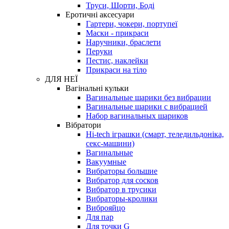
Труси, Шорти, Боді
Еротичні аксесуари
Гартери, чокери, портупеї
Маски - прикраси
Наручники, браслети
Перуки
Пестис, наклейки
Прикраси на тіло
ДЛЯ НЕЇ
Вагінальні кульки
Вагинальные шарики без вибрации
Вагинальные шарики с вибрацией
Набор вагинальных шариков
Вібратори
Hi-tech іграшки (смарт, теледильдоніка,
секс-машини)
Вагинальные
Вакуумные
Вибраторы большие
Вибратор для сосков
Вибратор в трусики
Вибраторы-кролики
Виброяйцо
Для пар
Для точки G