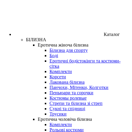
Каталог
БІЛИЗНА
Еротична жіноча білизна
Білизна для спорту
Боді
Еротичні бодістокінги та костюми-
сітка
Комплекти
Корсети
Лакована білизна
Панчохи, Мітенки, Колготки
Пеньюари та сорочки
Костюмы ролевые
Стрепи та білизна зі стреп
Сукні та спідниці
Трусики
Еротична чоловіча білизна
Комплекти
Рольові костюми