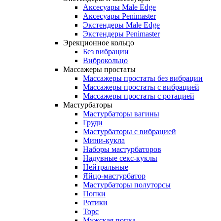
Аксесуары Male Edge
Аксесуары Penimaster
Экстендеры Male Edge
Экстендеры Penimaster
Эрекционное кольцо
Без вибрации
Виброкольцо
Массажеры простаты
Массажеры простаты без вибрации
Массажеры простаты с вибрацией
Массажеры простаты с ротацией
Мастурбаторы
Мастурбаторы вагины
Груди
Мастурбаторы с вибрацией
Мини-кукла
Наборы мастурбаторов
Надувные секс-куклы
Нейтральные
Яйцо-мастурбатор
Мастурбаторы полуторсы
Попки
Ротики
Торс
Мужская попка