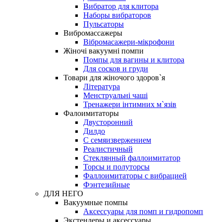
Вибратор для клитора
Наборы вибраторов
Пульсаторы
Вибромассажеры
Вібромасажери-мікрофони
Жіночі вакуумні помпи
Помпы для вагины и клитора
Для сосков и груди
Товари для жіночого здоров`я
Література
Менструальні чаші
Тренажери інтимних м`язів
Фалоимитаторы
Двусторонний
Дилдо
С семяизвержением
Реалистичный
Стеклянный фаллоимитатор
Торсы и полуторсы
Фаллоимитаторы с вибрацией
Фэнтезийные
ДЛЯ НЕГО
Вакуумные помпы
Аксессуары для помп и гидропомп
Экстендеры и аксессуары