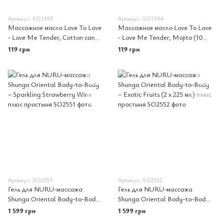
Артикул: SO1393
Артикул: SO1394
Массажное масло Love To Love
Массажное масло Love To Love
- Love Me Tender, Cotton candy
- Love Me Tender, Mojito (10
(10мл), аромат сахарная
мл), аромат мохито, без
119 грн
119 грн
вата,без парабен
парабенов
Артикул: SO2551
Артикул: SO2552
Гель для NURU-массажа
Гель для NURU-массажа
Shunga Oriental Body-to-Body
Shunga Oriental Body-to-Body
– Sparkling Strawberry Wine
– Exotic Fruits (2 x 225 мл) плюс
1 599 грн
1 599 грн
плюс простыня
простыня