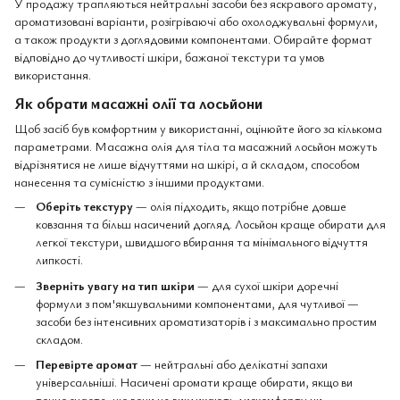
У продажу трапляються нейтральні засоби без яскравого аромату,
ароматизовані варіанти, розігріваючі або охолоджувальні формули,
а також продукти з доглядовими компонентами. Обирайте формат
відповідно до чутливості шкіри, бажаної текстури та умов
використання.
Як обрати масажні олії та лосьйони
Щоб засіб був комфортним у використанні, оцінюйте його за кількома
параметрами. Масажна олія для тіла та масажний лосьйон можуть
відрізнятися не лише відчуттями на шкірі, а й складом, способом
нанесення та сумісністю з іншими продуктами.
Оберіть текстуру
— олія підходить, якщо потрібне довше
ковзання та більш насичений догляд. Лосьйон краще обирати для
легкої текстури, швидшого вбирання та мінімального відчуття
липкості.
Зверніть увагу на тип шкіри
— для сухої шкіри доречні
формули з пом'якшувальними компонентами, для чутливої —
засоби без інтенсивних ароматизаторів і з максимально простим
складом.
Перевірте аромат
— нейтральні або делікатні запахи
універсальніші. Насичені аромати краще обирати, якщо ви
точно знаєте, що вони не викликають дискомфорту чи