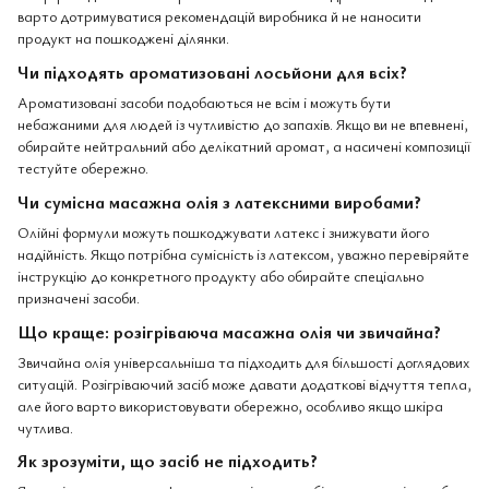
варто дотримуватися рекомендацій виробника й не наносити
продукт на пошкоджені ділянки.
Чи підходять ароматизовані лосьйони для всіх?
Ароматизовані засоби подобаються не всім і можуть бути
небажаними для людей із чутливістю до запахів. Якщо ви не впевнені,
обирайте нейтральний або делікатний аромат, а насичені композиції
тестуйте обережно.
Чи сумісна масажна олія з латексними виробами?
Олійні формули можуть пошкоджувати латекс і знижувати його
надійність. Якщо потрібна сумісність із латексом, уважно перевіряйте
інструкцію до конкретного продукту або обирайте спеціально
призначені засоби.
Що краще: розігріваюча масажна олія чи звичайна?
Звичайна олія універсальніша та підходить для більшості доглядових
ситуацій. Розігріваючий засіб може давати додаткові відчуття тепла,
але його варто використовувати обережно, особливо якщо шкіра
чутлива.
Як зрозуміти, що засіб не підходить?