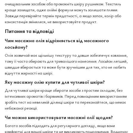
очищувальним засобом або промокніть шкіру рушником. Текстиль
краще захищати, адже олійні формули можуть залишати плями.
Завжди перевіряйте термін придатності, а якщо запах, колір або
консистенція змінилися, не використовуйте продукт.
Питання та відповіді
Чим масажна олія відрізняється від масажного
лосьйону?
Олія зазвичай має щільнішу текстуру та довше забезпечує ковзання,
тому її часто обирають для тривалішого нанесення. Лосьйон легший,
швидше вбирається та може бути зручнішим для тих, хто не любить
відчуття жирності на шкірі.
Яку масажну олію купити для чутливої шкіри?
Для чутливої шкіри краще обирати засоби з простим складом, без
інтенсивних ароматів і барвників. Перед повноцінним використанням
зробіть тест на невеликій ділянці шкіри та переконайтеся, що немає
небажаної реакції.
Чи можна використовувати масажні олії щодня?
Багато засобів підходять для регулярного догляду, якщо вони
комфортні для вашої шкіри та не викликають подразнення. Водночас