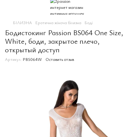
БІЛИЗНА
Еротична жіноча білизна
Боді
Бодистокинг Passion BS064 One Size,
White, боди, закрытое плечо,
открытый доступ
Артикул:
PBS064W
Оставить отзыв