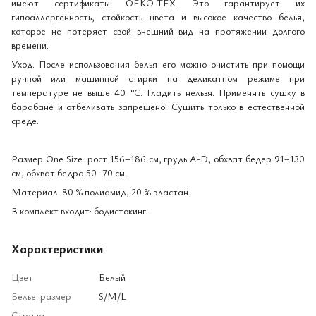
имеют сертификаты OEKO-TEX. Это гарантирует их
гипоаллергенность, стойкость цвета и высокое качество белья,
которое не потеряет свой внешний вид на протяжении долгого
времени.
Уход. После использования белья его можно очистить при помощи
ручной или машинной стирки на деликатном режиме при
температуре не выше 40 °С. Гладить нельзя. Применять сушку в
барабане и отбеливать запрещено! Сушить только в естественной
среде.
Размер One Size: рост 156–186 см, грудь A-D, обхват бедер 91–130
см, обхват бедра 50–70 см.
Материал: 80 % полиамид, 20 % эластан.
В комплект входит: бодистокинг.
Характеристики
Цвет
Белый
Белье: размер
S/M/L
Страна