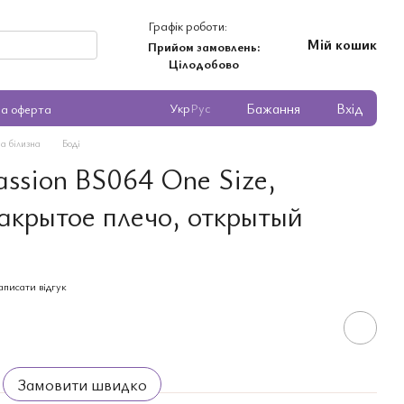
Графік роботи:
Мій кошик
Прийом замовлень:
Цілодобово
Бажання
Вхід
Укр
Рус
на оферта
а білизна
Боді
ssion BS064 One Size,
закрытое плечо, открытый
аписати відгук
Замовити швидко