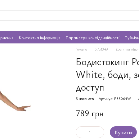
ернення
Контактна інформація
Параметри конфіденційності
Публіч
Головна
БІЛИЗНА
Еротична жіноч
Бодистокинг Pa
White, боди, 
доступ
В наявності
Артикул: PBS064W
Н
789 грн
Купити