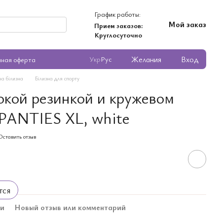
График работы:
Мой заказ
Прием заказов:
Круглосуточно
Желания
Вход
Укр
Рус
чная оферта
ча білизна
Білизна для спорту
окой резинкой и кружевом
 PANTIES XL, white
Оставить отзыв
тся
ки
Новый отзыв или комментарий