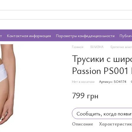
ат
Контактная информация
Параметры конфиденциальности
Публи
Главная
БІЛИЗНА
Еротична жіно
Трусики с шир
Passion PS001
Нет в наличии
Артикул: SO4174
799 грн
Сообщить, когда появи
Описание
Характеристи