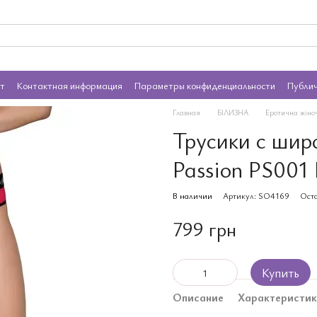
ат
Контактная информация
Параметры конфиденциальности
Публи
Главная
БІЛИЗНА
Еротична жіно
Трусики с шир
Passion PS001
В наличии
Артикул: SO4169
Оста
799 грн
Купить
Описание
Характеристи