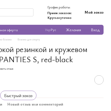
График работы:
Мой заказ
Прием заказов:
Круглосуточно
Желания
Вход
Укр
Рус
чная оферта
ча білизна
Білизна для спорту
окой резинкой и кружевом
 PANTIES S, red-black
вить отзыв
Быстрый заказ
ки
Новый отзыв или комментарий