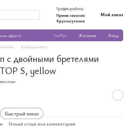
График работы:
Мой заказ
Прием заказов:
Круглосуточно
Желания
Вход
Укр
Рус
чная оферта
ча білизна
Білизна для спорту
п с двойными бретелями
 TOP S, yellow
вить отзыв
Быстрый заказ
ки
Новый отзыв или комментарий