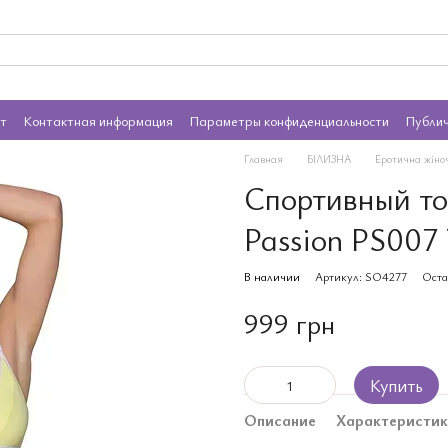
ат
Контактная информация
Параметры конфиденциальности
Публи
Главная
БІЛИЗНА
Еротична жіно
Спортивный то
Passion PS007
В наличии
Артикул: SO4277
Оста
999 грн
Купить
Описание
Характеристи