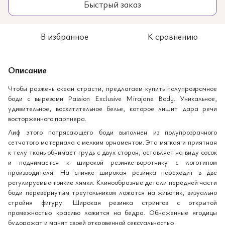
Быстрый заказ
В избранное
К сравнению
Описание
Чтобы разжечь океан страсти, предлагаем купить полупрозрачное
боди с вырезами Passion Exclusive Mirajane Body. Уникальное,
удивительное, восхитительное белье, которое лишит дара речи
восторженного партнера.
Лиф этого потрясающего боди выполнен из полупрозрачного
сетчатого материала с мелким орнаментом. Эта мягкая и приятная
к телу ткань обнимает грудь с двух сторон, оставляет на виду сосок
и поднимается к широкой резинке-воротнику с логотипом
производителя. На спинке широкая резинка переходит в две
регулируемые тонкие лямки. Клинообразные детали передней части
боди перевернутым треугольником ложатся на животик, визуально
стройня фигуру. Широкая резинка стрингов с открытой
промежностью красиво ложится на бедра. Обнаженные ягодицы
будоражат и манят своей откровенной сексуальностью.