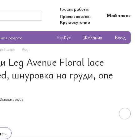
График работы:
Мой заказ
Прием заказов:
Круглосуточно
Желания
Вход
Укр
Рус
чная оферта
ча білизна
Боді
 Leg Avenue Floral lace
d, шнуровка на груди, one
Оставить отзыв
тся