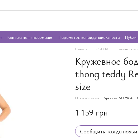
ат
Контактная информация
Параметры конфиденциальности
Публи
Главная
БІЛИЗНА
Еротична жіно
Кружевное боди
thong teddy Re
size
Нет в наличии
Артикул: SO7964
1 159 грн
Сообщить, когда появи