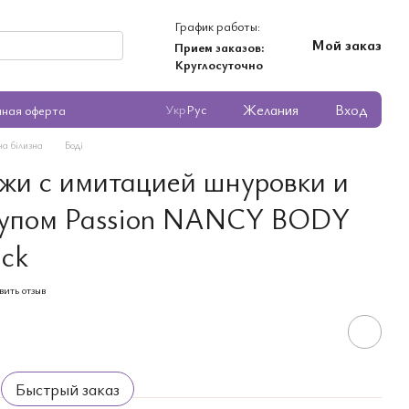
График работы:
Мой заказ
Прием заказов:
Круглосуточно
Желания
Вход
Укр
Рус
чная оферта
ча білизна
Боді
ожи с имитацией шнуровки и
тупом Passion NANCY BODY
ck
вить отзыв
Быстрый заказ