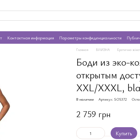
ат
Контактная информация
Параметры конфиденциальности
Публи
Главная
БІЛИЗНА
Еротична жіно
Боди из эко-к
открытым дос
XXL/XXXL, bla
В наличии
Артикул: SO5372
Оста
2 759 грн
Купить