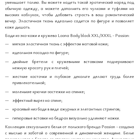
уменьшает талию. Вы можете надеть такой эротический наряд под
обычную одежду, а можете дополнить его чулками и туфлями на
высоких каблуках, чтобы добавить страсть в ваш романтический
вечер. Эластичная ткань идеально садится по фигуре и позволяет
коже дышать.
Боди из эко-кожи и кружева Loona Body black XXL/XXXL - Passion:
мягкая эластичная ткань с эффектом матовой кожи;
идеальная посадка по фигуре;
двойные бретели с кружевными вставками подчеркивают
нежную красоту рук и плечей;
жесткие косточки и глубокое декольте делают грудь более
привлекательной;
маленькие крючки-застежки на спинке;
эффектный вырез на спине;
красивый низ боди в виде ажурных и элегантных стрингов;
гипюровые вставки на бедрах визуально удлиняют ножки.
Коллекция сексуального белья от польского бренда Passion - создана
с мыслью и заботой о современной и динамичной женщине. Белье
производится в Европе со строгим контролем качества. Аккуратные