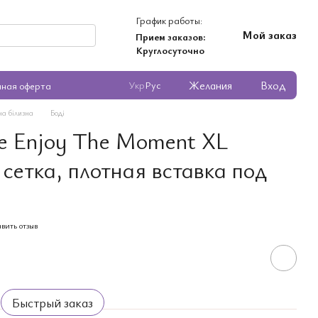
График работы:
Мой заказ
Прием заказов:
Круглосуточно
Желания
Вход
Укр
Рус
чная оферта
ча білизна
Боді
e Enjoy The Moment XL
 сетка, плотная вставка под
вить отзыв
Быстрый заказ