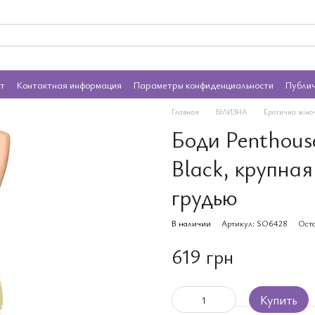
ат
Контактная информация
Параметры конфиденциальности
Публи
Главная
БІЛИЗНА
Еротична жіно
Боди Penthous
Black, крупная
грудью
В наличии
Артикул: SO6428
Оста
619 грн
Купить