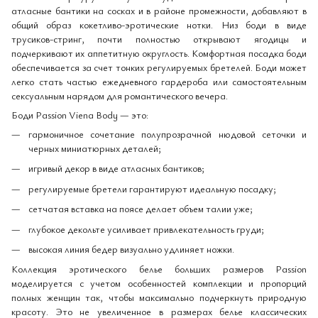
атласные бантики на сосках и в районе промежности, добавляют в
общий образ кокетливо-эротические нотки. Низ боди в виде
трусиков-стринг, почти полностью открывают ягодицы и
подчеркивают их аппетитную округлость. Комфортная посадка боди
обеспечивается за счет тонких регулируемых бретелей. Боди может
легко стать частью ежедневного гардероба или самостоятельным
сексуальным нарядом для романтического вечера.
Боди Passion Viena Body — это:
гармоничное сочетание полупрозрачной нюдовой сеточки и
черных миниатюрных деталей;
игривый декор в виде атласных бантиков;
регулируемые бретели гарантируют идеальную посадку;
сетчатая вставка на поясе делает объем талии уже;
глубокое декольте усиливает привлекательность груди;
высокая линия бедер визуально удлиняет ножки.
Коллекция эротического белье больших размеров Passion
моделируется с учетом особенностей комплекции и пропорций
полных женщин так, чтобы максимально подчеркнуть природную
красоту. Это не увеличенное в размерах белье классических