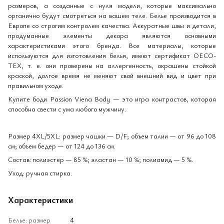
размеров, а созданные с нуля модели, которые максимально
органично будут смотреться на вашем теле. Белье производится в
Европе со строгим контролем качества. Аккуратные швы и детали,
продуманные элементы декора являются основными
характеристиками этого бренда. Все материалы, которые
используются для изготовления белья, имеют сертификат OECO-
TEX, т. е. они проверены на аллергенность, окрашены стойкой
краской, долгое время не меняют свой внешний вид и цвет при
правильном уходе.
Купите боди Passion Viena Body — это игра контрастов, которая
способна свести с ума любого мужчину.
Размер 4XL/5XL: размер чашки — D/F; объем талии — от 96 до 108
см; объем бедер — от 124 до 136 см.
Состав: полиэстер — 85 %; эластан — 10 %; полиамид — 5 %.
Уход: ручная стирка.
Характеристики
Белье: размер
4