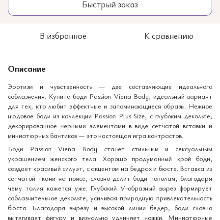
Быстрый заказ
В избранное
К сравнению
Описание
Эротизм и чувственность — две составляющие идеального
соблазнения. Купите боди Passion Viena Body, идеальный вариант
для тех, кто любит эффектные и запоминающиеся образы. Нежное
нюдовое боди из коллекции Passion Plus Size, с глубоким декольте,
декорированное черными элементами в виде сетчатой вставки и
миниатюрных бантиков — это настоящая игра контрастов.
Боди Passion Viena Body станет стильным и сексуальным
украшением женского тела. Хорошо продуманный крой боди,
создает красивый силуэт, с акцентом на бедрах и бюсте. Вставка из
сетчатой ткани на поясе, словно делит боди пополам, благодаря
чему талия кажется уже. Глубокий V-образный вырез формирует
соблазнительное декольте, усиливая природную привлекательность
бюста. Благодаря вырезу и высокой линии бедер, боди словно
вытягивает фигуру и визуально удлиняет ножки. Миниатюрные