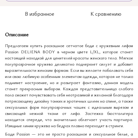
В избранное
К сравнению
Описание
Предлагаем купить роскошное сетчатое боди с кружевным лифом
Passion DELIENA BODY в черном цвете L/XL, которое станет
настоящей находкой для ценителей красоты женского тела. Мягкое
полупрозрачное кружево деликатно подчеркнет силуэт и добавит
выразительности женским формам. Если вы желаете побаловать себя
или свою любимую особенным элементом одежды, которая не только
поднимет настроение, но и разыграет фантазию, данная модель
станет прекрасным выбором. Каждая представительница слабого
пола сможет почувствовать себя неотразимой и желанной благодаря
потрясающему дизайну тонких и эротичных шлеек на спине, а также
сексуальных форм полупрозрачных чашек с идеальным вырезом и
свисающей нежной ткани от лифа. Застежка бюстгальтера
находится спереди, что значительно облегчает участь партнера.
Изящные линии кружева на бедрах плавно переходят в стринги.
Боди Passion — это не просто роскошное и сексуальное белье, а