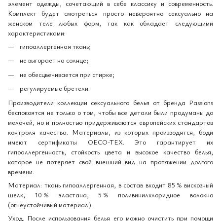
элемент одежды, сочетающий в себе классику и современность.
Комплект будет смотреться просто невероятно сексуально на
женском теле любых форм, так как обладает следующими
характеристиками:
гипоаллергенная ткань;
не выгорает на солнце;
не обесцвечивается при стирке;
регулируемые бретели.
Производители коллекции сексуального белья от бренда Passions
беспокоятся не только о том, чтобы все детали были продуманы до
мелочей, но и полностью придерживаются европейских стандартов
контроля качества. Материалы, из которых производятся, боди
имеют сертификаты OECO-TEX. Это гарантирует их
гипоаллергенность, стойкость цвета и высокое качество белья,
которое не потеряет свой внешний вид на протяжении долгого
времени.
Материал: ткань гипоаллергенная, в состав входит 85 % вискозный
шелк, 10 % эластана, 5 % поливинилхлоридное волокно
(огнеустойчивый материал).
Уход. После использования белья его можно очистить при помощи