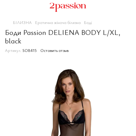
БІЛИЗНА
Еротична жіноча білизна
Боді
Боди Passion DELIENA BODY L/XL,
black
Артикул:
SO8415
Оставить отзыв