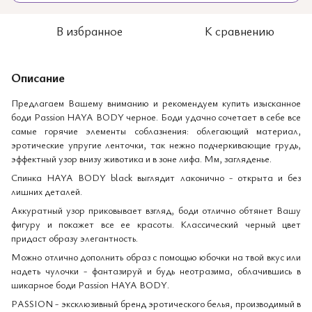
В избранное
К сравнению
Описание
Предлагаем Вашему вниманию и рекомендуем купить изысканное
боди Passion HAYA BODY черное. Боди удачно сочетает в себе все
самые горячие элементы соблазнения: облегающий материал,
эротические упругие ленточки, так нежно подчеркивающие грудь,
эффектный узор внизу животика и в зоне лифа. Мм, загляденье.
Спинка HAYA BODY black выглядит лаконично - открыта и без
лишних деталей.
Аккуратный узор приковывает взгляд, боди отлично обтянет Вашу
фигуру и покажет все ее красоты. Классический черный цвет
придаст образу элегантность.
Можно отлично дополнить образ с помощью юбочки на твой вкус или
надеть чулочки - фантазируй и будь неотразима, облачившись в
шикарное боди Passion HAYA BODY.
PASSION - эксклюзивный бренд эротического белья, производимый в