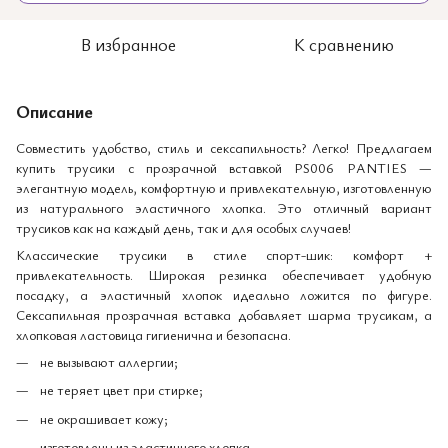
В избранное
К сравнению
Описание
Совместить удобство, стиль и сексапильность? Легко! Предлагаем
купить трусики с прозрачной вставкой PS006 PANTIES —
элегантную модель, комфортную и привлекательную, изготовленную
из натурального эластичного хлопка. Это отличный вариант
трусиков как на каждый день, так и для особых случаев!
Классические трусики в стиле спорт-шик: комфорт +
привлекательность. Широкая резинка обеспечивает удобную
посадку, а эластичный хлопок идеально ложится по фигуре.
Сексапильная прозрачная вставка добавляет шарма трусикам, а
хлопковая ластовица гигиенична и безопасна.
не вызывают аллергии;
не теряет цвет при стирке;
не окрашивает кожу;
изготовлены из эластичного хлопка.