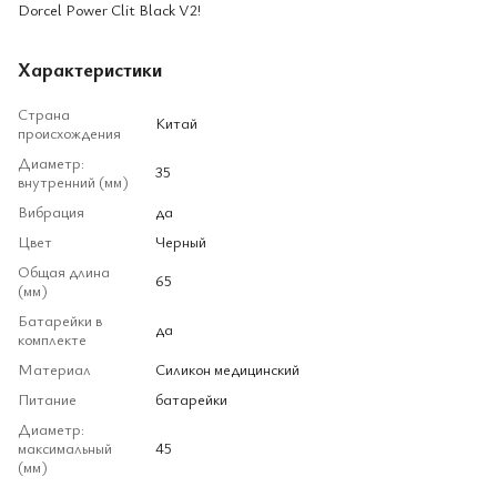
Dorcel Power Clit Black V2!
Характеристики
Страна
Китай
происхождения
Диаметр:
35
внутренний (мм)
Вибрация
да
Цвет
Черный
Общая длина
65
(мм)
Батарейки в
да
комплекте
Материал
Силикон медицинский
Питание
батарейки
Диаметр:
максимальный
45
(мм)