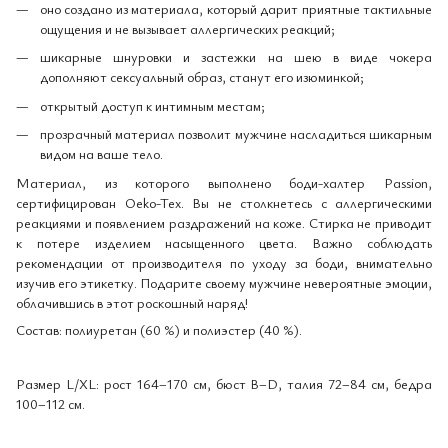
оно создано из материала, который дарит приятные тактильные
ощущения и не вызывает аллергических реакций;
шикарные шнуровки и застежки на шею в виде чокера
дополняют сексуальный образ, станут его изюминкой;
открытый доступ к интимным местам;
прозрачный материал позволит мужчине насладиться шикарным
видом на ваше тело.
Материал, из которого выполнено боди-халтер Passion,
сертифицирован Oeko-Tex. Вы не столкнетесь с аллергическими
реакциями и появлением раздражений на коже. Стирка не приводит
к потере изделием насыщенного цвета. Важно соблюдать
рекомендации от производителя по уходу за боди, внимательно
изучив его этикетку. Подарите своему мужчине невероятные эмоции,
облачившись в этот роскошный наряд!
Состав: полиуретан (60 %) и полиэстер (40 %).
Размер L/XL: рост 164–170 см, бюст B–D, талия 72–84 см, бедра
100–112 см.