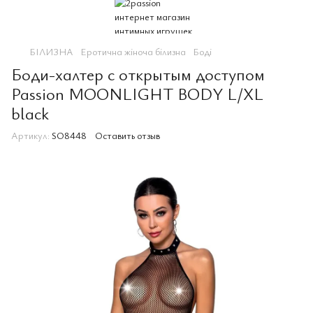
БІЛИЗНА
Еротична жіноча білизна
Боді
Боди-халтер с открытым доступом
Passion MOONLIGHT BODY L/XL
black
Артикул:
SO8448
Оставить отзыв