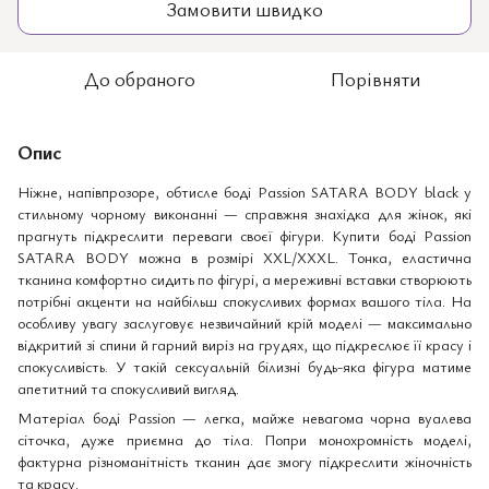
Замовити швидко
До обраного
Порівняти
Опис
Ніжне, напівпрозоре, обтисле боді Passion SATARA BODY black у
стильному чорному виконанні — справжня знахідка для жінок, які
прагнуть підкреслити переваги своєї фігури. Купити боді Passion
SATARA BODY можна в розмірі XXL/XXXL. Тонка, еластична
тканина комфортно сидить по фігурі, а мереживні вставки створюють
потрібні акценти на найбільш спокусливих формах вашого тіла. На
особливу увагу заслуговує незвичайний крій моделі — максимально
відкритий зі спини й гарний виріз на грудях, що підкреслює її красу і
спокусливість. У такій сексуальній білизні будь-яка фігура матиме
апетитний та спокусливий вигляд.
Матеріал боді Passion — легка, майже невагома чорна вуалева
сіточка, дуже приємна до тіла. Попри монохромність моделі,
фактурна різноманітність тканин дає змогу підкреслити жіночність
та красу.