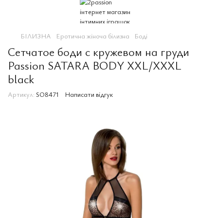
БІЛИЗНА
Еротична жіноча білизна
Боді
Сетчатое боди с кружевом на груди
Passion SATARA BODY XXL/XXXL
black
Артикул:
SO8471
Написати відгук