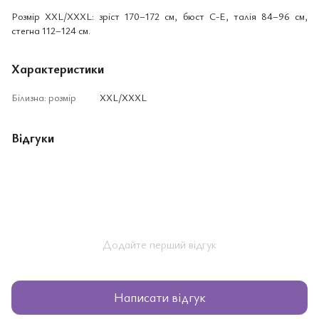
Розмір XXL/XXXL: зріст 170–172 см, бюст C-E, талія 84–96 см,
стегна 112–124 см.
Характеристики
Білизна: розмір
XXL/XXXL
Відгуки
Додайте перший відгук
Написати відгук