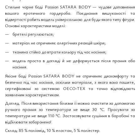
Стильне чорне боді Passion SATARA BODY — чудове доповнення
вашого еротичного гардероба. Поєднання вишуканості та
відвертості робить модель універсальною для будь-якого типу фігури.
Основні характеристики моделі:
бретелі регулюються;
матеріал не спричиняє алергічних реакцій шкіри;
тканина стійка до втрати кольору під час носіння;
модель проста в догляді й не деформується після прання або
носіння.
Якісне боді Passion SATARA BODY не спричиняє дискомфорту та
безпечно під час носіння, оскільки матеріали, з якого воно пошите,
сертифіковані за системою OECO-TEX та точно відповідають
заявленим характеристикам.
Догляд. Після використання білизни її можна очистити за допомогою
ручного прання за температури не вище 30 °С. Прасувати за
температури не вище 110 °С. Застосовувати сушіння в барабані та
відбілювати заборонено!
Склад: 85 % поліамід, 10 % еластан, 5 % поліестер.