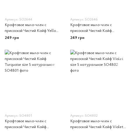
Артикул: SO2644
Артикул: SO2646
Крафтовое мыло-член с
Крафтовое мыло-член с
присоской Чистий Кайф Yellow
присоской Чистий Кайф
size L, натуральное
Turquoise size L, натуральное
249 грн
249 грн
Артикул: SO4801
Артикул: SO4802
Крафтовое мыло-член с
Крафтовое мыло-член с
присоской Чистий Кайф
присоской Чистий Кайф Violet