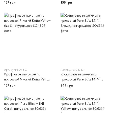
Turquoise size S натуральное
size S натуральное
159 грн
159 грн
Артикул: SO4803
Артикул: SO6353
Крафтовое мыло-член с
Крафтовое мыло-член с
присоской Чистий Кайф Yellow
присоской Pure Bliss MINI
size S натуральное
Brown, натуральное
159 грн
349 грн