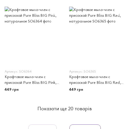
Артикул: SO6364
Артикул: SO6365
Крафтовое мыло-член с
Крафтовое мыло-член с
присоской Pure Bliss BIG Pink,
присоской Pure Bliss BIG Red,
натуральное
натуральное
449 грн
449 грн
Показати ще 20 товарів