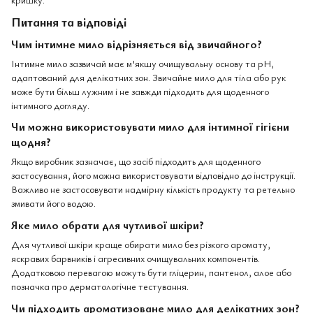
Питання та відповіді
Чим інтимне мило відрізняється від звичайного?
Інтимне мило зазвичай має м'якшу очищувальну основу та pH,
адаптований для делікатних зон. Звичайне мило для тіла або рук
може бути більш лужним і не завжди підходить для щоденного
інтимного догляду.
Чи можна використовувати мило для інтимної гігієни
щодня?
Якщо виробник зазначає, що засіб підходить для щоденного
застосування, його можна використовувати відповідно до інструкції.
Важливо не застосовувати надмірну кількість продукту та ретельно
змивати його водою.
Яке мило обрати для чутливої шкіри?
Для чутливої шкіри краще обирати мило без різкого аромату,
яскравих барвників і агресивних очищувальних компонентів.
Додатковою перевагою можуть бути гліцерин, пантенол, алое або
позначка про дерматологічне тестування.
Чи підходить ароматизоване мило для делікатних зон?