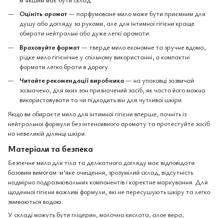
Оцініть аромат
— парфумоване мило може бути приємним для
душу або догляду за руками, але для інтимної гігієни краще
обирати нейтральні або дуже легкі аромати.
Враховуйте формат
— тверде мило економне та зручне вдома,
рідке мило гігієнічне у спільному використанні, а компактні
формати легко брати в дорогу.
Читайте рекомендації виробника
— на упаковці зазвичай
зазначено, для яких зон призначений засіб, як часто його можна
використовувати та чи підходить він для чутливої шкіри.
Якщо ви обираєте мило для інтимної гігієни вперше, почніть із
нейтральної формули без інтенсивного аромату та протестуйте засіб
на невеликій ділянці шкіри.
Матеріали та безпека
Безпечне мило для тіла та делікатного догляду має відповідати
базовим вимогам: м'яке очищення, зрозумілий склад, відсутність
надмірно подразнювальних компонентів і коректне маркування. Для
щоденної гігієни важливі формули, які не пересушують шкіру та легко
змиваються водою.
У складі можуть бути гліцерин, молочна кислота, алое вера,