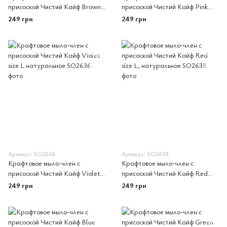
присоской Чистий Кайф Brown
присоской Чистий Кайф Pink
size L, натуральное
size L, натуральное
249 грн
249 грн
Артикул: SO2636
Артикул: SO2638
Крафтовое мыло-член с
Крафтовое мыло-член с
присоской Чистий Кайф Violet
присоской Чистий Кайф Red
size L натуральное
size L, натуральное
249 грн
249 грн