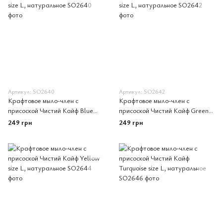
Артикул: SO2640
Артикул: SO2642
Крафтовое мыло-член с
Крафтовое мыло-член с
присоской Чистий Кайф Blue
присоской Чистий Кайф Green
size L, натуральное
size L, натуральное
249 грн
249 грн