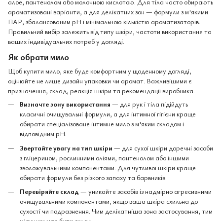
алое, пантенолом або молочною кислотою. Для тіла часто обирають
ароматизовані варіанти, а для делікатних зон — формули з м'якими
ПАР, збалансованим pH і мінімальною кількістю ароматизаторів.
Правильний вибір залежить від типу шкіри, частоти використання та
ваших індивідуальних потреб у догляді.
Як обрати мило
Щоб купити мило, яке буде комфортним у щоденному догляді,
оцінюйте не лише дизайн упаковки чи аромат. Важливішими є
призначення, склад, реакція шкіри та рекомендації виробника.
Визначте зону використання
— для рук і тіла підійдуть
класичні очищувальні формули, а для інтимної гігієни краще
обирати спеціалізоване інтимне мило з м'яким складом і
відповідним pH.
Звертайте увагу на тип шкіри
— для сухої шкіри доречні засоби
з гліцерином, рослинними оліями, пантенолом або іншими
зволожувальними компонентами. Для чутливої шкіри краще
обирати формули без різкого запаху та барвників.
Перевіряйте склад
— уникайте засобів із надмірно агресивними
очищувальними компонентами, якщо ваша шкіра схильна до
сухості чи подразнення. Чим делікатніша зона застосування, тим
м'якшим має бути склад.