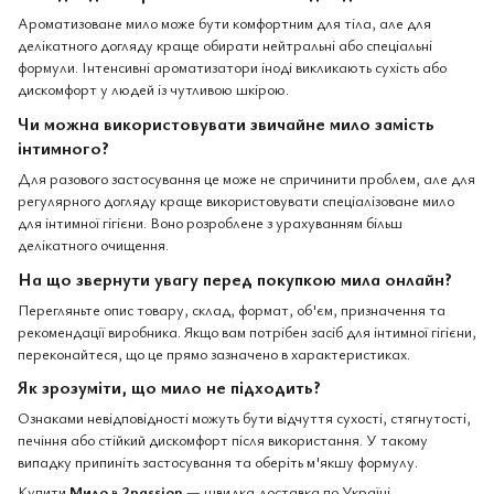
Ароматизоване мило може бути комфортним для тіла, але для
делікатного догляду краще обирати нейтральні або спеціальні
формули. Інтенсивні ароматизатори іноді викликають сухість або
дискомфорт у людей із чутливою шкірою.
Чи можна використовувати звичайне мило замість
інтимного?
Для разового застосування це може не спричинити проблем, але для
регулярного догляду краще використовувати спеціалізоване мило
для інтимної гігієни. Воно розроблене з урахуванням більш
делікатного очищення.
На що звернути увагу перед покупкою мила онлайн?
Перегляньте опис товару, склад, формат, об'єм, призначення та
рекомендації виробника. Якщо вам потрібен засіб для інтимної гігієни,
переконайтеся, що це прямо зазначено в характеристиках.
Як зрозуміти, що мило не підходить?
Ознаками невідповідності можуть бути відчуття сухості, стягнутості,
печіння або стійкий дискомфорт після використання. У такому
випадку припиніть застосування та оберіть м'якшу формулу.
Купити
Мило
в
2passion
— швидка доставка по Україні,