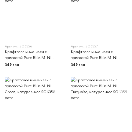
Артикул: SO6356
Артикул: SO6357
Крафтовое мыло-член с
Крафтовое мыло-член с
присоской Pure Bliss MINI
присоской Pure Bliss MINI
Coral, натуральное
Yellow, натуральное
349 грн
349 грн