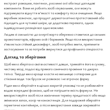
екстракт ромашки, пантенол, рослинні олії або інші доглядові
компоненти. Вони не роблять засіб лікувальним, але можуть
підтримувати відчуття м'якості та комфорту після очищення. Якщо
виробник зазначає, що продукт дерматологічно протестований або
підходить для чутливої шкіри, це додаткова перевага, однак
індивідуальна реакція все одно можлива.
Людям зі схильністю до алергії варто обережно ставитися до сильних
ароматизаторів, ефірних олій і барвників. Якщо після використання
з'являється стійкий дискомфорт, засіб потрібно змити, припинити
застосування та за потреби звернутися до профільного спеціаліста.
Догляд та зберігання
Щоб мило зберігало свої властивості довше, тримайте його в сухому,
чистому місці, подалі від прямого сонячного проміння та джерел
тепла. Тверде мило краще класти на мильницю з отворами для
стікання води: так брусок не розмокає і не втрачає форму.
Рідке мило зберігайте в щільно закритій упаковці та не розбавляйте
водою всередині флакона, щоб не погіршити якість формули. Не
використовуйте засіб після закінчення терміну придатності або якщо
змінилися запах, колір чи консистенція. Для подорожей обирайте
герметичні контейнери, а після використання завжди закривайте
кришку.