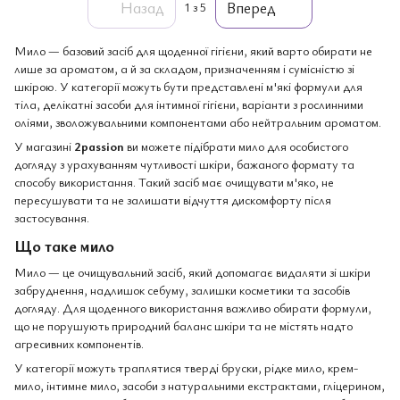
Назад
Вперед
1
з 5
Мило — базовий засіб для щоденної гігієни, який варто обирати не
лише за ароматом, а й за складом, призначенням і сумісністю зі
шкірою. У категорії можуть бути представлені м'які формули для
тіла, делікатні засоби для інтимної гігієни, варіанти з рослинними
оліями, зволожувальними компонентами або нейтральним ароматом.
У магазині
2passion
ви можете підібрати мило для особистого
догляду з урахуванням чутливості шкіри, бажаного формату та
способу використання. Такий засіб має очищувати м'яко, не
пересушувати та не залишати відчуття дискомфорту після
застосування.
Що таке мило
Мило — це очищувальний засіб, який допомагає видаляти зі шкіри
забруднення, надлишок себуму, залишки косметики та засобів
догляду. Для щоденного використання важливо обирати формули,
що не порушують природний баланс шкіри та не містять надто
агресивних компонентів.
У категорії можуть траплятися тверді бруски, рідке мило, крем-
мило, інтимне мило, засоби з натуральними екстрактами, гліцерином,