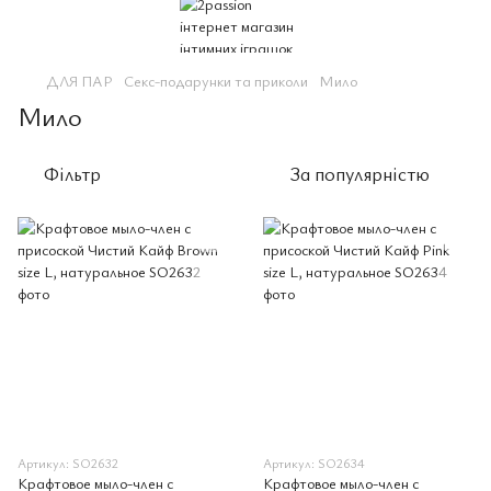
ДЛЯ ПАР
Секс-подарунки та приколи
Мило
Мило
Фільтр
За популярністю
Артикул: SO2632
Артикул: SO2634
Крафтовое мыло-член с
Крафтовое мыло-член с