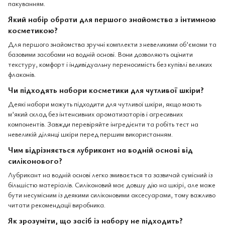
пакуванням.
Який набір обрати для першого знайомства з інтимною
косметикою?
Для першого знайомства зручні комплекти з невеликими об’ємами та
базовими засобами на водній основі. Вони дозволяють оцінити
текстуру, комфорт і індивідуальну переносимість без купівлі великих
флаконів.
Чи підходять набори косметики для чутливої шкіри?
Деякі набори можуть підходити для чутливої шкіри, якщо мають
м’який склад без інтенсивних ароматизаторів і агресивних
компонентів. Завжди перевіряйте інгредієнти та робіть тест на
невеликій ділянці шкіри перед першим використанням.
Чим відрізняється лубрикант на водній основі від
силіконового?
Лубрикант на водній основі легко змивається та зазвичай сумісний із
більшістю матеріалів. Силіконовий має довшу дію на шкірі, але може
бути несумісним із деякими силіконовими аксесуарами, тому важливо
читати рекомендації виробника.
Як зрозуміти, що засіб із набору не підходить?