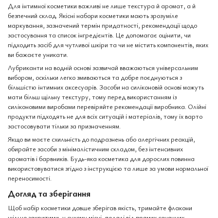
Для інтимної косметики важливі не лише текстура й аромат, а й
безпечний склад. Якісні набори косметики мають зрозуміле
маркування, зазначений термін придатності, рекомендації щодо
застосування та список інгредієнтів. Це допомагає оцінити, чи
підходить засіб для чутливої шкіри та чи не містить компонентів, яких
ви бажаєте уникати.
Лубриканти на водній основі зазвичай вважаються універсальним
вибором, оскільки легко змиваються та добре поєднуються з
більшістю інтимних аксесуарів. Засоби на силіконовій основі можуть
мати більш щільну текстуру, тому перед використанням із
силіконовими виробами перевіряйте рекомендації виробника. Олійні
продукти підходять не для всіх ситуацій і матеріалів, тому їх варто
застосовувати тільки за призначенням.
Якщо ви маєте схильність до подразнень або алергічних реакцій,
обирайте засоби з мінімалістичним складом, без інтенсивних
ароматів і барвників. Будь-яка косметика для дорослих повинна
використовуватися згідно з інструкцією та лише за умови нормальної
переносимості.
Догляд та зберігання
Щоб набір косметики довше зберігав якість, тримайте флакони
щільно закритими, у сухому місці, подалі від прямих сонячних