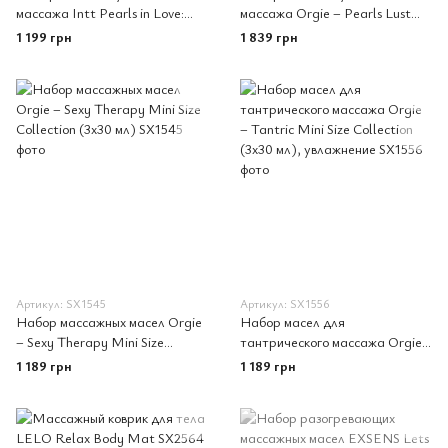
массажа Intt Pearls in Love:
массажа Orgie – Pearls Lust
ожерелье и силиконовый
Massage (30 мл), силиконовый
1 199 грн
1 839 грн
массажный гель
гель, ожерелье
Артикул: SX1545
Артикул: SX1556
Набор массажных масел Orgie
Набор масел для
– Sexy Therapy Mini Size
тантрического массажа Orgie
Collection (3х30 мл)
– Tantric Mini Size Collection
1 189 грн
1 189 грн
(3х30 мл), увлажнение