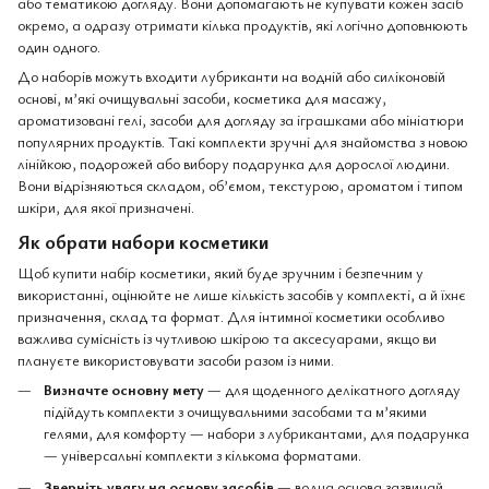
або тематикою догляду. Вони допомагають не купувати кожен засіб
окремо, а одразу отримати кілька продуктів, які логічно доповнюють
один одного.
До наборів можуть входити лубриканти на водній або силіконовій
основі, м’які очищувальні засоби, косметика для масажу,
ароматизовані гелі, засоби для догляду за іграшками або мініатюри
популярних продуктів. Такі комплекти зручні для знайомства з новою
лінійкою, подорожей або вибору подарунка для дорослої людини.
Вони відрізняються складом, об’ємом, текстурою, ароматом і типом
шкіри, для якої призначені.
Як обрати набори косметики
Щоб купити набір косметики, який буде зручним і безпечним у
використанні, оцінюйте не лише кількість засобів у комплекті, а й їхнє
призначення, склад та формат. Для інтимної косметики особливо
важлива сумісність із чутливою шкірою та аксесуарами, якщо ви
плануєте використовувати засоби разом із ними.
Визначте основну мету
— для щоденного делікатного догляду
підійдуть комплекти з очищувальними засобами та м’якими
гелями, для комфорту — набори з лубрикантами, для подарунка
— універсальні комплекти з кількома форматами.
Зверніть увагу на основу засобів
— водна основа зазвичай