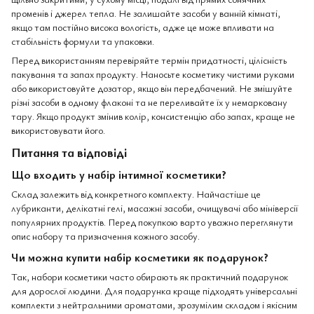
променів і джерел тепла. Не залишайте засоби у ванній кімнаті,
якщо там постійно висока вологість, адже це може впливати на
стабільність формули та упаковки.
Перед використанням перевіряйте термін придатності, цілісність
пакування та запах продукту. Наносьте косметику чистими руками
або використовуйте дозатор, якщо він передбачений. Не змішуйте
різні засоби в одному флаконі та не переливайте їх у немарковану
тару. Якщо продукт змінив колір, консистенцію або запах, краще не
використовувати його.
Питання та відповіді
Що входить у набір інтимної косметики?
Склад залежить від конкретного комплекту. Найчастіше це
лубриканти, делікатні гелі, масажні засоби, очищувачі або мініверсії
популярних продуктів. Перед покупкою варто уважно переглянути
опис набору та призначення кожного засобу.
Чи можна купити набір косметики як подарунок?
Так, набори косметики часто обирають як практичний подарунок
для дорослої людини. Для подарунка краще підходять універсальні
комплекти з нейтральними ароматами, зрозумілим складом і якісним