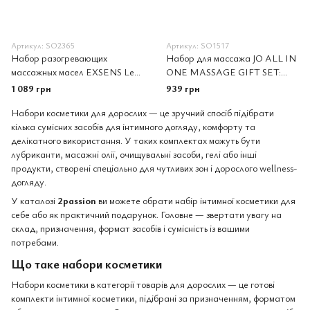
Артикул: SO2365
Артикул: SO1517
Набор разогревающих
Набор для массажа JO ALL IN
массажных масел EXSENS Lets
ONE MASSAGE GIFT SET:
Travel (3х30 мл): кокос,
разогревающий гель, массажер
1 089 грн
939 грн
клубника и ваниль
и свеча
Набори косметики для дорослих — це зручний спосіб підібрати
кілька сумісних засобів для інтимного догляду, комфорту та
делікатного використання. У таких комплектах можуть бути
лубриканти, масажні олії, очищувальні засоби, гелі або інші
продукти, створені спеціально для чутливих зон і дорослого wellness-
догляду.
У каталозі
2passion
ви можете обрати набір інтимної косметики для
себе або як практичний подарунок. Головне — звертати увагу на
склад, призначення, формат засобів і сумісність із вашими
потребами.
Що таке набори косметики
Набори косметики в категорії товарів для дорослих — це готові
комплекти інтимної косметики, підібрані за призначенням, форматом