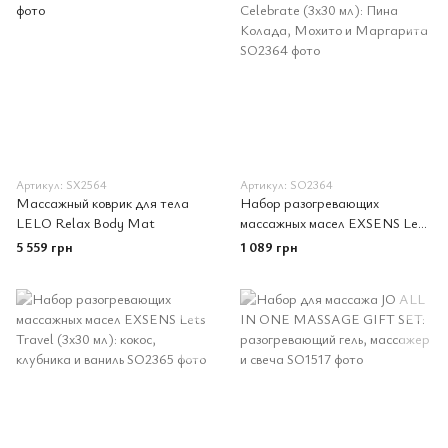
Артикул: SX2564
Артикул: SO2364
Массажный коврик для тела
Набор разогревающих
LELO Relax Body Mat
массажных масел EXSENS Lets
Celebrate (3х30 мл): Пина
5 559 грн
1 089 грн
Колада, Мохито и Маргарита