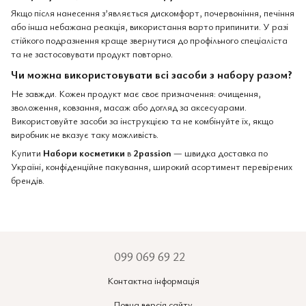
Якщо після нанесення з’являється дискомфорт, почервоніння, печіння
або інша небажана реакція, використання варто припинити. У разі
стійкого подразнення краще звернутися до профільного спеціаліста
та не застосовувати продукт повторно.
Чи можна використовувати всі засоби з набору разом?
Не завжди. Кожен продукт має своє призначення: очищення,
зволоження, ковзання, масаж або догляд за аксесуарами.
Використовуйте засоби за інструкцією та не комбінуйте їх, якщо
виробник не вказує таку можливість.
Купити
Набори косметики
в
2passion
— швидка доставка по
Україні, конфіденційне пакування, широкий асортимент перевірених
брендів.
099 069 69 22
Контактна інформація
Повна версія сайту