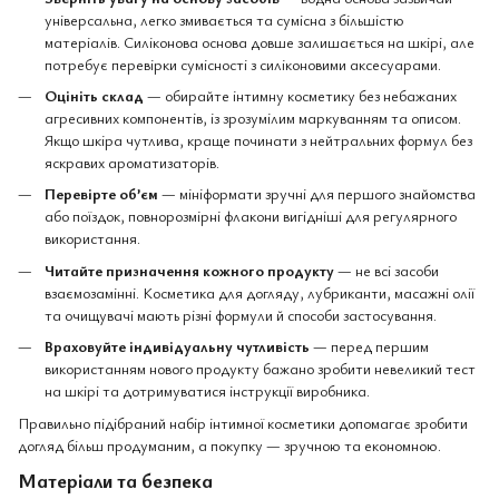
універсальна, легко змивається та сумісна з більшістю
матеріалів. Силіконова основа довше залишається на шкірі, але
потребує перевірки сумісності з силіконовими аксесуарами.
Оцініть склад
— обирайте інтимну косметику без небажаних
агресивних компонентів, із зрозумілим маркуванням та описом.
Якщо шкіра чутлива, краще починати з нейтральних формул без
яскравих ароматизаторів.
Перевірте об’єм
— мініформати зручні для першого знайомства
або поїздок, повнорозмірні флакони вигідніші для регулярного
використання.
Читайте призначення кожного продукту
— не всі засоби
взаємозамінні. Косметика для догляду, лубриканти, масажні олії
та очищувачі мають різні формули й способи застосування.
Враховуйте індивідуальну чутливість
— перед першим
використанням нового продукту бажано зробити невеликий тест
на шкірі та дотримуватися інструкції виробника.
Правильно підібраний набір інтимної косметики допомагає зробити
догляд більш продуманим, а покупку — зручною та економною.
Матеріали та безпека