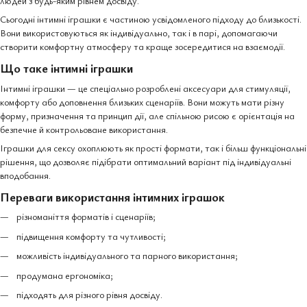
людей з будь-яким рівнем досвіду.
Сьогодні інтимні іграшки є частиною усвідомленого підходу до близькості.
Вони використовуються як індивідуально, так і в парі, допомагаючи
створити комфортну атмосферу та краще зосередитися на взаємодії.
Що таке інтимні іграшки
Інтимні іграшки — це спеціально розроблені аксесуари для стимуляції,
комфорту або доповнення близьких сценаріїв. Вони можуть мати різну
форму, призначення та принцип дії, але спільною рисою є орієнтація на
безпечне й контрольоване використання.
Іграшки для сексу охоплюють як прості формати, так і більш функціональні
рішення, що дозволяє підібрати оптимальний варіант під індивідуальні
вподобання.
Переваги використання інтимних іграшок
різноманіття форматів і сценаріїв;
підвищення комфорту та чутливості;
можливість індивідуального та парного використання;
продумана ергономіка;
підходять для різного рівня досвіду.