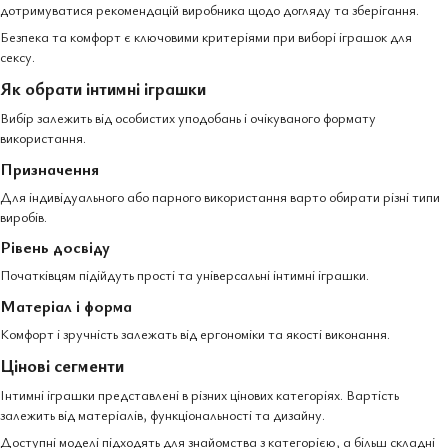
дотримуватися рекомендацій виробника щодо догляду та зберігання.
Безпека та комфорт є ключовими критеріями при виборі іграшок для
сексу.
Як обрати інтимні іграшки
Вибір залежить від особистих уподобань і очікуваного формату
використання.
Призначення
Для індивідуального або парного використання варто обирати різні типи
виробів.
Рівень досвіду
Початківцям підійдуть прості та універсальні інтимні іграшки.
Матеріал і форма
Комфорт і зручність залежать від ергономіки та якості виконання.
Цінові сегменти
Інтимні іграшки представлені в різних цінових категоріях. Вартість
залежить від матеріалів, функціональності та дизайну.
Доступні моделі підходять для знайомства з категорією, а більш складні