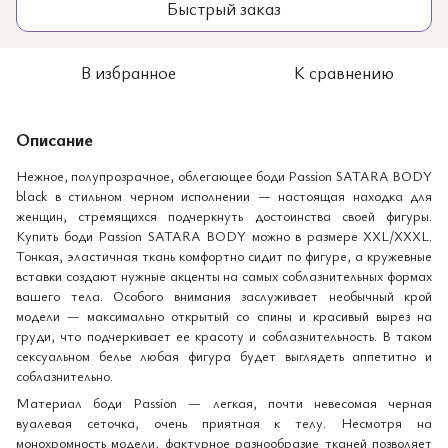
Быстрый заказ
В избранное
К сравнению
Описание
Нежное, полупрозрачное, облегающее боди Passion SATARA BODY
black в стильном черном исполнении — настоящая находка для
женщин, стремящихся подчеркнуть достоинства своей фигуры.
Купить боди Passion SATARA BODY можно в размере XXL/XXXL.
Тонкая, эластичная ткань комфортно сидит по фигуре, а кружевные
вставки создают нужные акценты на самых соблазнительных формах
вашего тела. Особого внимания заслуживает необычный крой
модели — максимально открытый со спины и красивый вырез на
груди, что подчеркивает ее красоту и соблазнительность. В таком
сексуальном белье любая фигура будет выглядеть аппетитно и
соблазнительно.
Материал боди Passion — легкая, почти невесомая черная
вуалевая сеточка, очень приятная к телу. Несмотря на
монохромность модели, фактурное разнообразие тканей позволяет