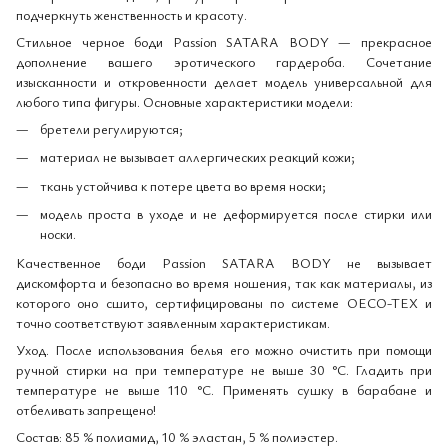
подчеркнуть женственность и красоту.
Стильное черное боди Passion SATARA BODY — прекрасное
дополнение вашего эротического гардероба. Сочетание
изысканности и откровенности делает модель универсальной для
любого типа фигуры. Основные характеристики модели:
бретели регулируются;
материал не вызывает аллергических реакций кожи;
ткань устойчива к потере цвета во время носки;
модель проста в уходе и не деформируется после стирки или
носки.
Качественное боди Passion SATARA BODY не вызывает
дискомфорта и безопасно во время ношения, так как материалы, из
которого оно сшито, сертифицированы по системе OECO-TEX и
точно соответствуют заявленным характеристикам.
Уход. После использования белья его можно очистить при помощи
ручной стирки на при температуре не выше 30 °С. Гладить при
температуре не выше 110 °С. Применять сушку в барабане и
отбеливать запрещено!
Состав: 85 % полиамид, 10 % эластан, 5 % полиэстер.