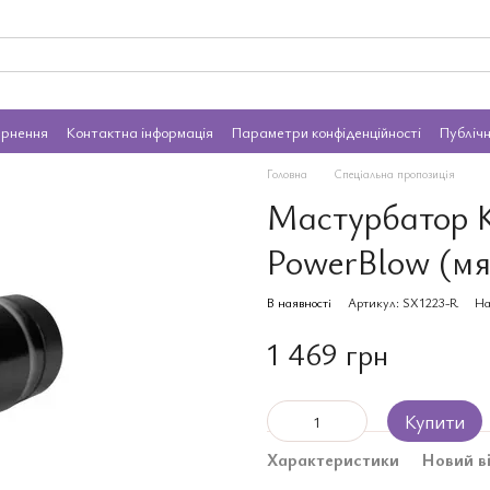
ернення
Контактна інформація
Параметри конфіденційності
Публіч
Головна
Спеціальна пропозиція
Мастурбатор Ki
PowerBlow (мят
В наявності
Артикул: SX1223-R
На
1 469 грн
Купити
Характеристики
Новий в