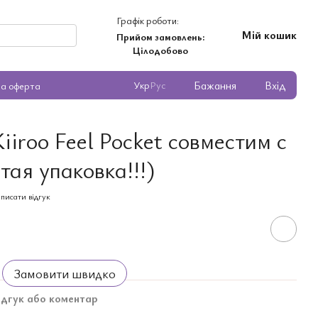
Графік роботи:
Мій кошик
Прийом замовлень:
Цілодобово
Бажання
Вхід
Укр
Рус
на оферта
iroo Feel Pocket совместим с
ая упаковка!!!)
писати відгук
Замовити швидко
ідгук або коментар