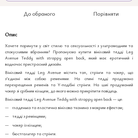
До обраного
Порівняти
Опис
Хочете поринути у світ стилю та сексуальності з ультрамодним та
спокусливим вбранням? Пропонуємо купити вініловий тедді Leg
Avenue Teddy with strappy open back, який має еротичний і
водночас пристрасний дизайн.
Вініловий тедді Leg Avenue містить топ, стрінги та чокер, що
з’єднані між собою ременями. На спині тедді продумано
перехрещення ременів та Y-подібні стрінги. На шиї продуманий
чокер зі срібним кільцем, до якого можна прикріпити повідець.
Вініловий тедді Leg Avenue Teddy with strappy open back — це:
гладенька та еластична вінілова тканина з мокрим ефектом;
тедді з ремінцями;
чокер із кільцем;
бюстгальтер та стрінги.