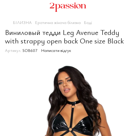
БІЛИЗНА
Еротична жіноча білизна
Боді
Виниловый тедди Leg Avenue Teddy
with strappy open back One size Black
Артикул:
SO8607
Написати відгук