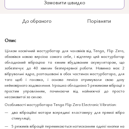
Замовити швидко
До обраного
Порівняти
Опис
Цілком космічний мастурбатор для чоловіків від Tenga, Flip Zero,
обзавівся новою версією самого себе, і відтепер цей мастурбатор
обладнаний вібрацією та ємним вбудованим акумулятором, що
забезпечує до 40 хвилин безперервної роботи. Новинка має 2
вібрувальні ядра, розташовані в обох частинах мастурбатора, для
того щоб і головка, і основа пеніса отримували свою дозу
неймовірного задоволення. Іграшка обладнана 5 режимами вібрації з
простим управлінням, починаючи від найнижчої до просто
несамовитої за силою.
Особливості мастурбатора Tenga Flip Zero Electronic Vibration:
два вібраційні мотори всередині еластомеру для прямої вібро
стимуляції;
5 режимів вібрацій перемикаються натисканням однієї кнопки на