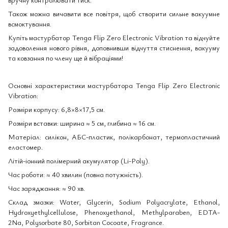
Також можна вичавити все повітря, щоб створити сильне вакуумне
всмоктування.
Купіть мастурбатор Tenga Flip Zero Electronic Vibration та відчуйте
задоволення нового рівня, доповнивши відчуття стиснення, вакууму
та ковзання по члену ще й вібраціями!
Основні характеристики мастурбатора Tenga Flip Zero Electronic
Vibration:
Розміри корпусу: 6,8×8×17,5 см.
Розміри вставки: ширина ≈ 5 см, глибина ≈ 16 см.
Матеріал: силікон, АБС-пластик, полікарбонат, термопластичний
еластомер.
Літій-іонний полімерний акумулятор (Li-Poly).
Час роботи: ≈ 40 хвилин (повна потужність).
Час заряджання: ≈ 90 хв.
Склад змазки: Water, Glycerin, Sodium Polyacrylate, Ethanol,
Hydroxyethylcellulose, Phenoxyethanol, Methylparaben, EDTA-
2Na, Polysorbate 80, Sorbitan Cocoate, Fragrance.