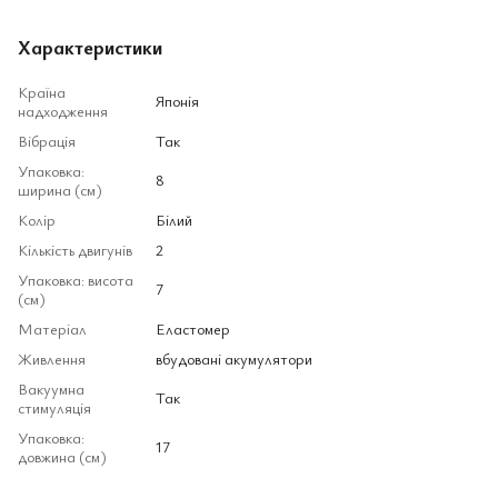
Характеристики
Країна
Японія
надходження
Вібрація
Так
Упаковка:
8
ширина (см)
Колір
Білий
Кількість двигунів
2
Упаковка: висота
7
(см)
Матеріал
Еластомер
Живлення
вбудовані акумулятори
Вакуумна
Так
стимуляція
Упаковка:
17
довжина (см)