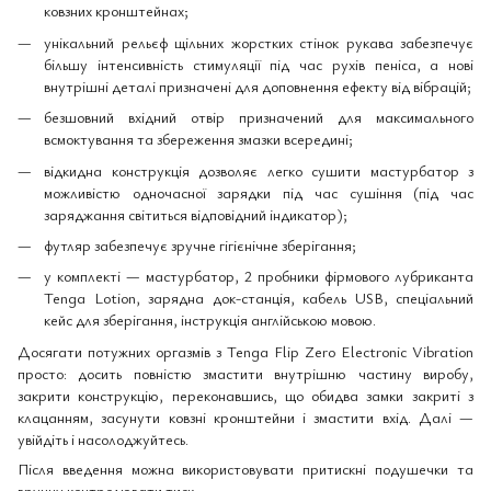
ковзних кронштейнах;
унікальний рельєф щільних жорстких стінок рукава забезпечує
більшу інтенсивність стимуляції під час рухів пеніса, а нові
внутрішні деталі призначені для доповнення ефекту від вібрацій;
безшовний вхідний отвір призначений для максимального
всмоктування та збереження змазки всередині;
відкидна конструкція дозволяє легко сушити мастурбатор з
можливістю одночасної зарядки під час сушіння (під час
заряджання світиться відповідний індикатор);
футляр забезпечує зручне гігієнічне зберігання;
у комплекті — мастурбатор, 2 пробники фірмового лубриканта
Tenga Lotion, зарядна док-станція, кабель USB, спеціальний
кейс для зберігання, інструкція англійською мовою.
Досягати потужних оргазмів з Tenga Flip Zero Electronic Vibration
просто: досить повністю змастити внутрішню частину виробу,
закрити конструкцію, переконавшись, що обидва замки закриті з
клацанням, засунути ковзні кронштейни і змастити вхід. Далі —
увійдіть і насолоджуйтесь.
Після введення можна використовувати притискні подушечки та
вручну контролювати тиск.