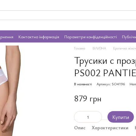
ернення
Контактна інформація
Параметри конфіденційності
Публіч
Головна
БІЛИЗНА
Еротична жіноч
Трусики с проз
PS002 PANTIE
В наявності
Артикул: SO4196
Нап
879 грн
Купити
Опис
Характеристики