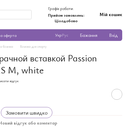
Графік роботи:
Мій кошик
Прийом замовлень:
Цілодобово
Бажання
Вхід
Укр
Рус
на оферта
а білизна
Білизна для спорту
рачной вставкой Passion
S M, white
исати відгук
Замовити швидко
Новий відгук або коментар