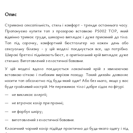
Опис
Стримана сексапільність, стиль і комфорт - тренди останнього часу.
Пропонуємо купити топ з прозорою вставкою PS002 TOP, який
відмінно тримає груди, шикарно виглядає і дуже приємний до тіла.
Топ під сорочку, комфортний бюстгальтер на кожен день або
сексуальну білизну - у цій моделі поєднується все, що потрібно.
Широкі бретелі піднімають бюст, а оригінальний крій виглядає дуже
стильно. Виготовлений з еластичної бавовни.
У цій моделі вдало поєднується лаконічний крій з хвилюючою
вставкою-сіткою і глибоким вирізом позаду. Такий дизайн дозволяє
носити топ абсолютно під будь-який одяг! Або без нього, якщо у вас
буде грайливий настрій. Не пережимає тіло і добре сідає по фігурі.
не викликає алергії;
не втрачає колір при пранні;
не фарбує шкіру;
виготовлений з еластичної бавовни.
Класичний чорний колір підійде практично до будь-якого одягу і під