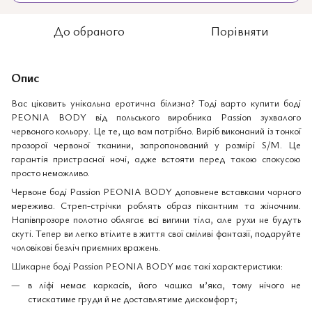
До обраного
Порівняти
Опис
Вас цікавить унікальна еротична білизна? Тоді варто купити боді
PEONIA BODY від польського виробника Passion зухвалого
червоного кольору. Це те, що вам потрібно. Виріб виконаний із тонкої
прозорої червоної тканини, запропонований у розмірі S/M. Це
гарантія пристрасної ночі, адже встояти перед такою спокусою
просто неможливо.
Червоне боді Passion PEONIA BODY доповнене вставками чорного
мережива. Стреп-стрічки роблять образ пікантним та жіночним.
Напівпрозоре полотно облягає всі вигини тіла, але рухи не будуть
скуті. Тепер ви легко втілите в життя свої сміливі фантазії, подаруйте
чоловікові безліч приємних вражень.
Шикарне боді Passion PEONIA BODY має такі характеристики:
в ліфі немає каркасів, його чашка м’яка, тому нічого не
стискатиме груди й не доставлятиме дискомфорт;