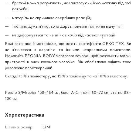
бретелі можна регулювати, налаштовуючи їхню довжину під свої
потреби;
матеріал не спричиняє алергічних реакцій;
тканина дуже м’яка, вона дарує приємні тактильні відчуття;
не деформується та не змінює колір під час експлуатації.
Боді виконано із матеріалів, що мають сертифікати OEKO-TEX. Ви
не зіткнетеся з алергією та іншими неприємними моментами.
Надягніть PEONIA BODY чергового вечора, щоб розпалити вогонь
пристрасті в очах коханого чоловіка. Він обов’язково оцінить таке
дивовижне перетворення!
Склад: 75 % з поліестеру, на 15 % з поліаміду та на 10 % з еластану.
Розмір S/M: зріст 158–164 см, бюст А-С, талія 60–72 см, стегна 88–
100 см.
Характеристики
Білизна: розмір
S/M