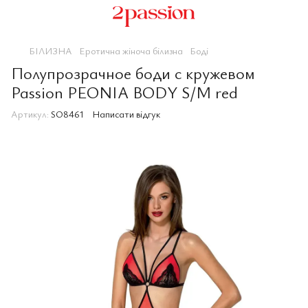
БІЛИЗНА
Еротична жіноча білизна
Боді
Полупрозрачное боди с кружевом
Passion PEONIA BODY S/M red
Артикул:
SO8461
Написати відгук