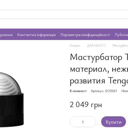
ернення
Контактна інформація
Параметри конфіденційності
Публіч
Головна
ДЛЯ НЬОГО
Мастурбат
Мастурбатор 
материал, неж
развития Teng
В наявності
Артикул: SO3561
Напи
2 049 грн
Купити