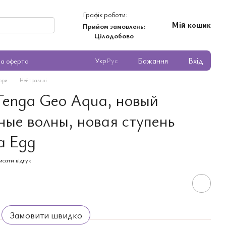
Графік роботи:
Мій кошик
Прийом замовлень:
Цілодобово
Бажання
Вхід
Укр
Рус
на оферта
ори
Нейтральні
Tenga Geo Aqua, новый
ные волны, новая ступень
a Egg
сати відгук
Замовити швидко