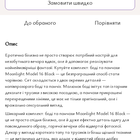
Замовити швидко
До обраного
Порівняти
Опис
Еротична білизна не просто створює потрібний настрій для
незабутнього вечора вдвох, але й допомагає реалізувати
найнеймовірніші фантазії. Купуйте комплект: боді та панчохи
Moonlight Model 16 Black — це безпрограшний спосіб стати
чарівною. Сет складається з двох окремих деталей —
напівпрозорого боді та панчіх. Малюнок боді імітує топ із гарним
декольте і трусики з високою посадкою, а панчохи прикрашені
перехрещеними лініями, це має не тільки оригінальний, але і
вражально сексуальний вигляд.
Шикарний комплект: боді та панчохи Moonlight Model 16 Black —
це не просто спідня білизна, але й дуже ефектна деталь одягу для
повсякденного образу, гарячої вечірки або відвертої фотосесії.
Декор у вигляді короткого топу та трусиків із більш щільної тканини
— це витончена деталь, яка додає у відвертий образ дрібку