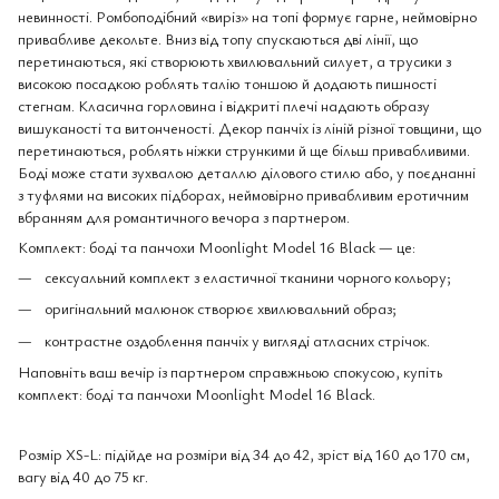
невинності. Ромбоподібний «виріз» на топі формує гарне, неймовірно
привабливе декольте. Вниз від топу спускаються дві лінії, що
перетинаються, які створюють хвилювальний силует, а трусики з
високою посадкою роблять талію тоншою й додають пишності
стегнам. Класична горловина і відкриті плечі надають образу
вишуканості та витонченості. Декор панчіх із ліній різної товщини, що
перетинаються, роблять ніжки стрункими й ще більш привабливими.
Боді може стати зухвалою деталлю ділового стилю або, у поєднанні
з туфлями на високих підборах, неймовірно привабливим еротичним
вбранням для романтичного вечора з партнером.
Комплект: боді та панчохи Moonlight Model 16 Black — це:
сексуальний комплект з еластичної тканини чорного кольору;
оригінальний малюнок створює хвилювальний образ;
контрастне оздоблення панчіх у вигляді атласних стрічок.
Наповніть ваш вечір із партнером справжньою спокусою, купіть
комплект: боді та панчохи Moonlight Model 16 Black.
Розмір XS-L: підійде на розміри від 34 до 42, зріст від 160 до 170 см,
вагу від 40 до 75 кг.