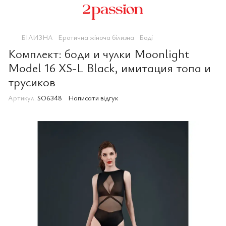
БІЛИЗНА
Еротична жіноча білизна
Боді
Комплект: боди и чулки Moonlight
Model 16 XS-L Black, имитация топа и
трусиков
Артикул:
SO6348
Написати відгук