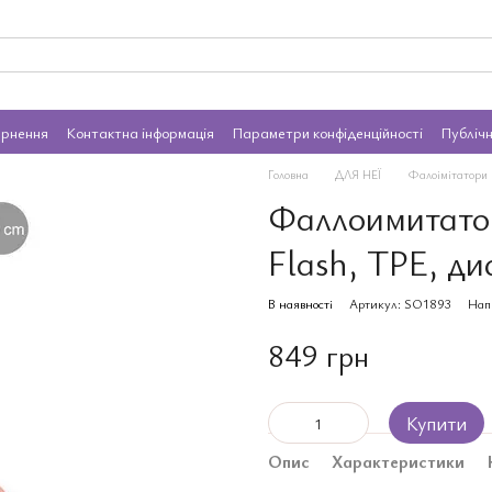
ернення
Контактна інформація
Параметри конфіденційності
Публіч
Головна
ДЛЯ НЕЇ
Фалоімітатори
Фаллоимитатор
Flash, TPE, ди
В наявності
Артикул: SO1893
Нап
849 грн
Купити
Опис
Характеристики