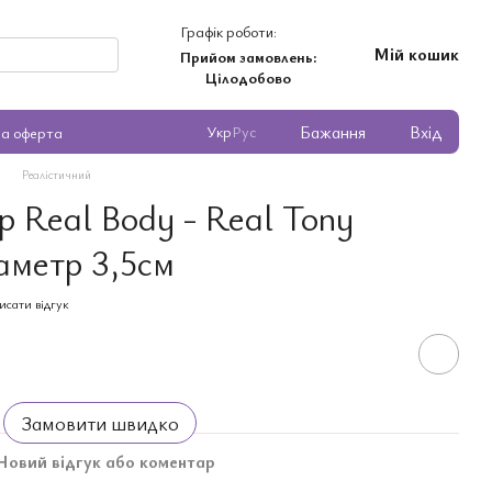
Графік роботи:
Мій кошик
Прийом замовлень:
Цілодобово
Бажання
Вхід
Укр
Рус
на оферта
Реалістичний
 Real Body - Real Tony
аметр 3,5см
исати відгук
Замовити швидко
Новий відгук або коментар