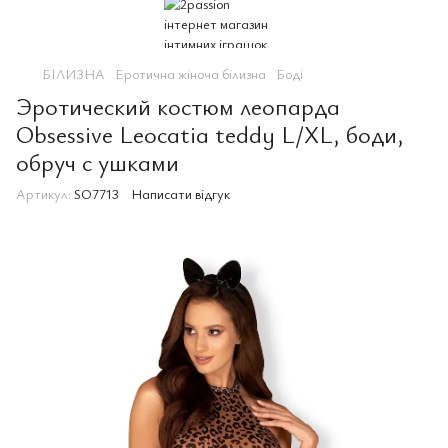
БІЛИЗНА
Еротична жіноча білизна
Боді
Эротический костюм леопарда
Obsessive Leocatia teddy L/XL, боди,
обруч с ушками
Артикул:
SO7713
Написати відгук