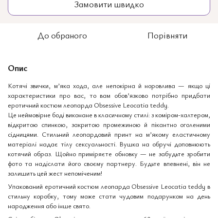
Замовити швидко
До обраного
Порівняти
Опис
Котячі звички, м’яка хода, але непокірна й норовлива — якщо ці
характеристики про вас, то вам обов’язково потрібно придбати
еротичний костюм леопарда Obsessive Leocatia teddy.
Це неймовірне боді виконане в класичному стилі: з коміром-халтером,
відкритою спинкою, закритою промежиною й пікантно оголеними
сідницями. Стильний леопардовий принт на м’якому еластичному
матеріалі надає тілу сексуальності. Вушка на обручі доповнюють
котячий образ. Щойно приміряєте обновку — не забудьте зробити
фото та надіслати його своєму партнеру. Будьте впевнені, він не
залишить цей жест непоміченим!
Упакований еротичний костюм леопарда Obsessive Leocatia teddy в
стильну коробку, тому може стати чудовим подарунком на день
народження або інше свято.