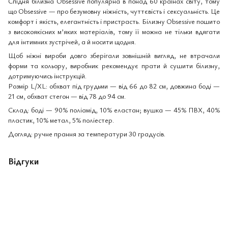
Спідня білизна Obsessive популярна в понад 60 країнах світу, тому
що Obsessive — про безумовну ніжність, чуттєвість і сексуальність. Це
комфорт і якість, елегантність і пристрасть. Білизну Obsessive пошито
з високоякісних м’яких матеріалів, тому її можна не тільки вдягати
для інтимних зустрічей, а й носити щодня.
Щоб ніжні вироби довго зберігали зовнішній вигляд, не втрачали
форми та кольору, виробник рекомендує прати й сушити білизну,
дотримуючись інструкцій.
Розмір L/XL: обхват під грудьми — від 66 до 82 см, довжина боді —
21 см, обхват стегон — від 78 до 94 см.
Склад: боді — 90% поліамід, 10% еластан; вушка — 45% ПВХ, 40%
пластик, 10% метал, 5% поліестер.
Догляд: ручне прання за температури 30 градусів.
Відгуки